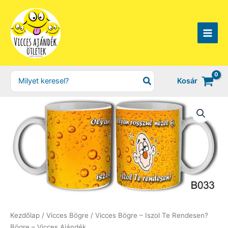
Skip
to
content
Search
Kosár
for:
Kezdőlap
/
Vicces Bögre
/ Vicces Bögre – Iszol Te Rendesen?
Bögre – Vicces Ajándék