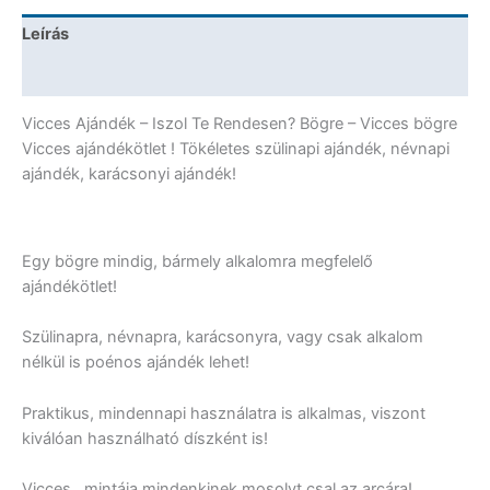
Ajándék
Leírás
mennyiség
További információk
Vicces Ajándék – Iszol Te Rendesen? Bögre – Vicces bögre
Vicces ajándékötlet ! Tökéletes szülinapi ajándék, névnapi
ajándék, karácsonyi ajándék!
Egy bögre mindig, bármely alkalomra megfelelő
ajándékötlet!
Szülinapra, névnapra, karácsonyra, vagy csak alkalom
nélkül is poénos ajándék lehet!
Praktikus, mindennapi használatra is alkalmas, viszont
kiválóan használható díszként is!
Vicces, mintája mindenkinek mosolyt csal az arcára!