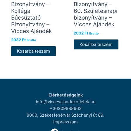
Bizonyítvány –
Bizonyítvány –
Kolléga
60. Születésnapi
Búcsúztató
bizonyítvány –
Bizonyítvány –
Vicces Ajándék
Vicces Ajándék
2032
Ft
Bruttó
2032
Ft
Bruttó
Kosárba teszem
Kosárba teszem
Elérhetőségeink
info@viccesajandekotletek.hu
+36209888663
8000, Székesfehérvár Széchenyi út 89.
Impresszum