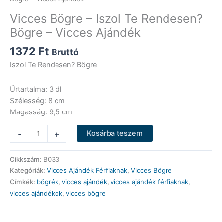
Vicces Bögre – Iszol Te Rendesen?
Bögre – Vicces Ajándék
1372
Ft
Bruttó
Iszol Te Rendesen? Bögre
Űrtartalma: 3 dl
Szélesség: 8 cm
Magasság: 9,5 cm
Vicces
-
+
Kosárba teszem
Bögre
-
Cikkszám:
B033
Iszol
Kategóriák:
Vicces Ajándék Férfiaknak
,
Vicces Bögre
Te
Címkék:
bögrék
,
vicces ajándék
,
vicces ajándék férfiaknak
,
Rendesen?
vicces ajándékok
,
vicces bögre
Bögre
-
Vicces