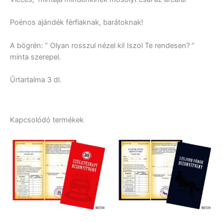
Poénos ajándék férfiaknak, barátoknak!
A bögrén: ” Olyan rosszul nézel ki! Iszol Te rendesen? ”
minta szerepel.
Űrtartalma 3 dl.
Kapcsolódó termékek