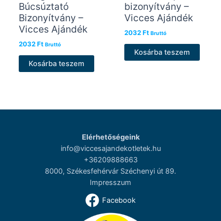
Búcsúztató
bizonyítvány –
Bizonyítvány –
Vicces Ajándék
Vicces Ajándék
2032
Ft
Bruttó
2032
Ft
Bruttó
Kosárba teszem
Kosárba teszem
Elérhetőségeink
info@viccesajandekotletek.hu
+36209888663
8000, Székesfehérvár Széchenyi út 89.
Impresszum
Facebook