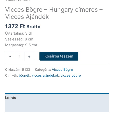
Vicces Bögre – Hungary címeres –
Vicces Ajándék
1372
Ft
Bruttó
Űrtartalma: 3 dl
Szélesség: 8 cm
Magasság: 9,5 cm
Vicces
-
+
Kosárba teszem
Bögre
-
Cikkszám:
B133
Kategória:
Vicces Bögre
Hungary
Címkék:
bögrék
,
vicces ajándékok
,
vicces bögre
címeres
-
Vicces
Ajándék
Leírás
mennyiség
További információk