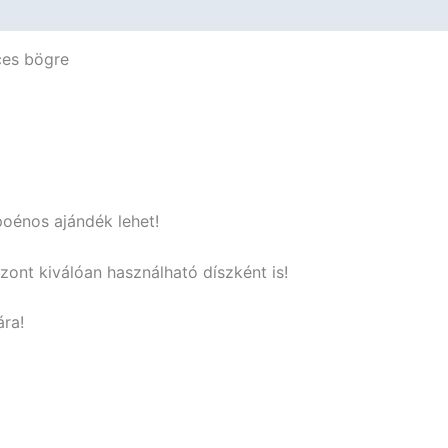
Bögre
-
ces bögre
Vicces
Ajándék
mennyiség
poénos ajándék lehet!
szont kiválóan használható díszként is!
ára!