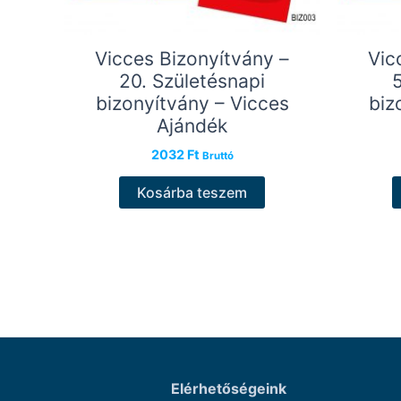
Vicces Bizonyítvány –
Vic
20. Születésnapi
bizonyítvány – Vicces
biz
Ajándék
2032
Ft
Bruttó
Kosárba teszem
Elérhetőségeink