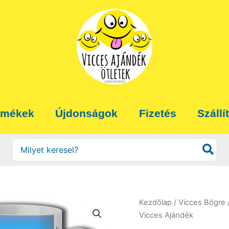
rmékek
Újdonságok
Fizetés
Szállí
Search
for:
Kezdőlap
/
Vicces Bögre
Vicces Ajándék