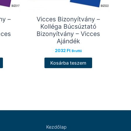
ny –
Vicces Bizonyítvány –
Kolléga Búcsúztató
cces
Bizonyítvány – Vicces
Ajándék
2032
Ft
Bruttó
Kosárba teszem
Kezdőlap