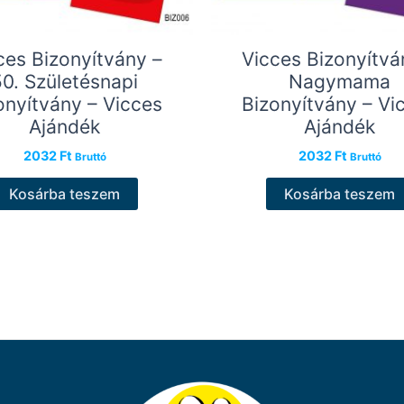
ces Bizonyítvány –
Vicces Bizonyítvá
50. Születésnapi
Nagymama
onyítvány – Vicces
Bizonyítvány – Vi
Ajándék
Ajándék
2032
Ft
2032
Ft
Bruttó
Bruttó
Kosárba teszem
Kosárba teszem