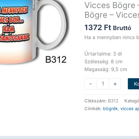
Vicces Bögre 
Bögre – Vicce
1372
Ft
Bruttó
Ha a mennyben nincs b
Űrtartalma: 3 dl
Szélesség: 8 cm
Magasság: 9,5 cm
Vicces
-
+
K
Bögre
-
Cikkszám:
B312
Kategó
Ha
Címkék:
bögrék
,
vicces a
a
mennyben
nincs
bor