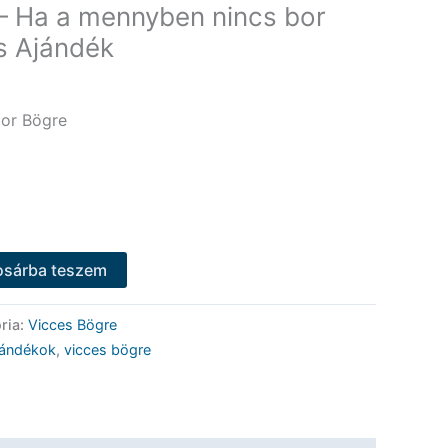
– Ha a mennyben nincs bor
s Ajándék
or Bögre
osárba teszem
ria:
Vicces Bögre
jándékok
,
vicces bögre