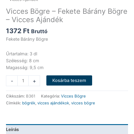
Vicces Bögre – Fekete Bárány Bögre
– Vicces Ajándék
1372
Ft
Bruttó
Fekete Bárány Bögre
Űrtartalma: 3 dl
Szélesség: 8 cm
Magasság: 9,5 cm
Vicces
-
+
Kosárba teszem
Bögre
-
Cikkszám:
B361
Kategória:
Vicces Bögre
Fekete
Címkék:
bögrék
,
vicces ajándékok
,
vicces bögre
Bárány
Bögre
-
Vicces
Leírás
Ajándék