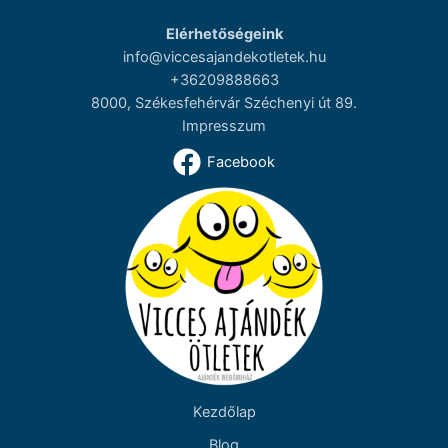
Elérhetőségeink
info@viccesajandekotletek.hu
+36209888663
8000, Székesfehérvár Széchenyi út 89.
Impresszum
Facebook
Kezdőlap
Blog