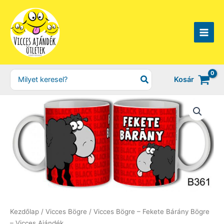
Skip
to
content
Search
Kosár
for:
Kezdőlap
/
Vicces Bögre
/ Vicces Bögre – Fekete Bárány Bögre
– Vicces Ajándék