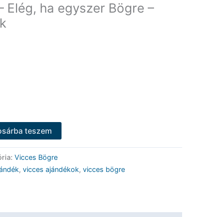
– Elég, ha egyszer Bögre –
k
osárba teszem
ria:
Vicces Bögre
jándék
,
vicces ajándékok
,
vicces bögre