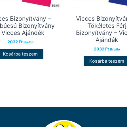
ces Bizonyítvány –
Vicces Bizonyítvá
búcsú Bizonyítvány
Tökéletes Férj
 Vicces Ajándék
Bizonyítvány – Vi
Ajándék
2032
Ft
Bruttó
2032
Ft
Bruttó
Kosárba teszem
Kosárba teszem