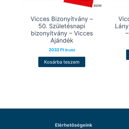
Vicces Bizonyítvány –
Vic
50. Születésnapi
Lány
bizonyítvány – Vicces
–
Ajándék
2032
Ft
Bruttó
Kosárba teszem
Elérhetőségeink