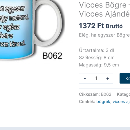
Vicces Bögre 
Vicces Ajándé
1372
Ft
Bruttó
Elég, ha egyszer Bögre
Űrtartalma: 3 dl
Szélesség: 8 cm
Magasság: 9,5 cm
Vicces
-
+
K
Bögre
-
Cikkszám:
B062
Kategó
Elég,
Címkék:
bögrék
,
vicces a
ha
egyszer
Bögre
-