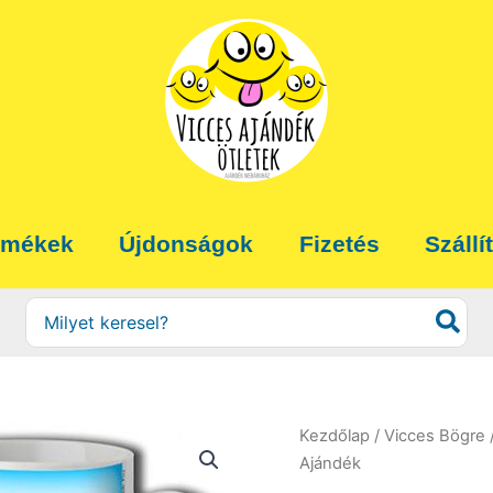
rmékek
Újdonságok
Fizetés
Szállí
Search
for:
Kezdőlap
/
Vicces Bögre
Ajándék