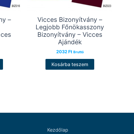
ny –
Vicces Bizonyítvány –
Legjobb Főnökasszony
cces
Bizonyítvány – Vicces
Ajándék
2032
Ft
Bruttó
Kosárba teszem
Kezdőlap