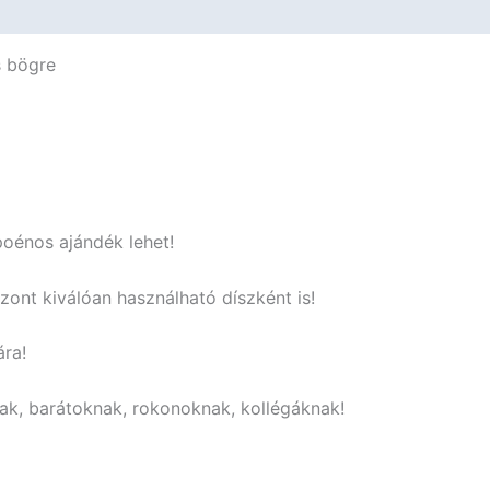
Vicces
Ajándék
s bögre
mennyiség
poénos ajándék lehet!
szont kiválóan használható díszként is!
ára!
ak, barátoknak, rokonoknak, kollégáknak!