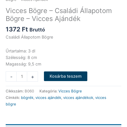
Vicces Bögre – Családi Állapotom
Bögre – Vicces Ajándék
1372
Ft
Bruttó
Családi Állapotom Bögre
Űrtartalma: 3 dl
Szélesség: 8 cm
Magasság: 9,5 cm
Vicces
-
+
Kosárba teszem
Bögre
-
Cikkszám:
B060
Kategória:
Vicces Bögre
Családi
Címkék:
bögrék
,
vicces ajándék
,
vicces ajándékok
,
vicces
Állapotom
bögre
Bögre
-
Vicces
Ajándék