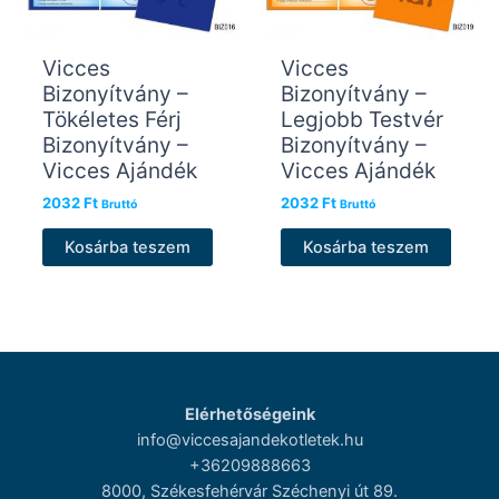
Vicces
Vicces
Bizonyítvány –
Bizonyítvány –
Tökéletes Férj
Legjobb Testvér
Bizonyítvány –
Bizonyítvány –
Vicces Ajándék
Vicces Ajándék
2032
Ft
2032
Ft
Bruttó
Bruttó
Kosárba teszem
Kosárba teszem
Elérhetőségeink
info@viccesajandekotletek.hu
+36209888663
8000, Székesfehérvár Széchenyi út 89.