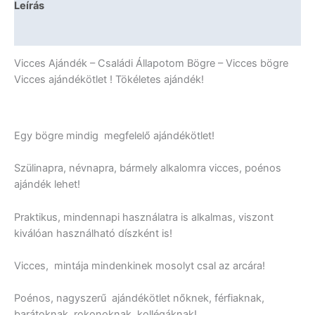
Leírás
mennyiség
További információk
Vicces Ajándék – Családi Állapotom Bögre – Vicces bögre
Vicces ajándékötlet ! Tökéletes ajándék!
Egy bögre mindig megfelelő ajándékötlet!
Szülinapra, névnapra, bármely alkalomra vicces, poénos
ajándék lehet!
Praktikus, mindennapi használatra is alkalmas, viszont
kiválóan használható díszként is!
Vicces, mintája mindenkinek mosolyt csal az arcára!
Poénos, nagyszerű ajándékötlet nőknek, férfiaknak,
barátoknak, rokonoknak, kollégáknak!