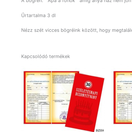
A bögrén: ” Apa a főnök amíg anya haz nem jön”
Űrtartalma 3 dl
Nézz szét vicces bögréink között, hogy megtaláld
Kapcsolódó termékek