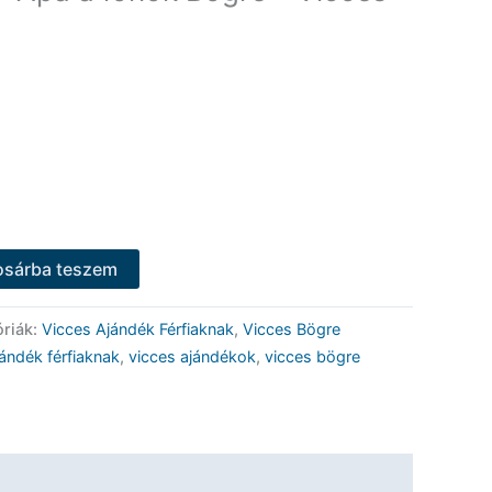
osárba teszem
óriák:
Vicces Ajándék Férfiaknak
,
Vicces Bögre
jándék férfiaknak
,
vicces ajándékok
,
vicces bögre