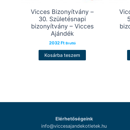
Vicces Bizonyítvány –
Vic
30. Születésnapi
bizonyítvány – Vicces
biz
Ajándék
2032
Ft
Bruttó
Kosárba teszem
Elérhetőségeink
info@viccesajandekotletek.hu