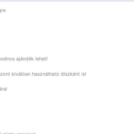
Ajándék
gre
mennyiség
poénos ajándék lehet!
szont kiválóan használható díszként is!
ára!