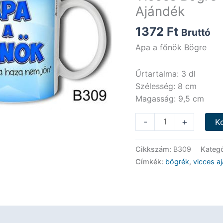
Ajándék
1372
Ft
Bruttó
Apa a főnök Bögre
Űrtartalma: 3 dl
Szélesség: 8 cm
Magasság: 9,5 cm
Vicces
-
+
K
Bögre
-
Cikkszám:
B309
Kateg
Apa
Címkék:
bögrék
,
vicces a
a
főnök
Bögre
-
Vicces