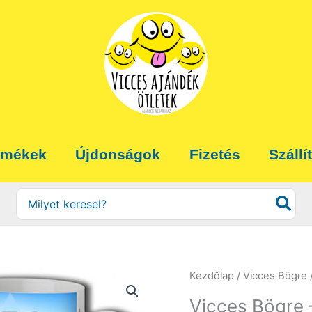
rmékek
Újdonságok
Fizetés
Szállí
Search
for:
Kezdőlap
/
Vicces Bögre
Vicces Bögre 