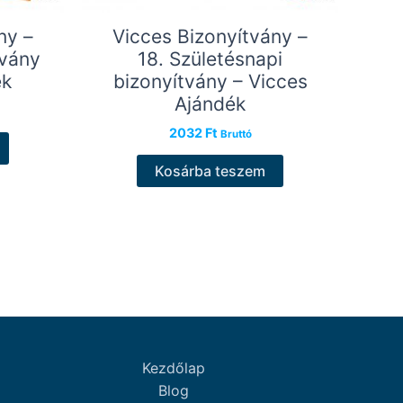
ny –
Vicces Bizonyítvány –
tvány
18. Születésnapi
ék
bizonyítvány – Vicces
Ajándék
2032
Ft
Bruttó
Kosárba teszem
Kezdőlap
Blog