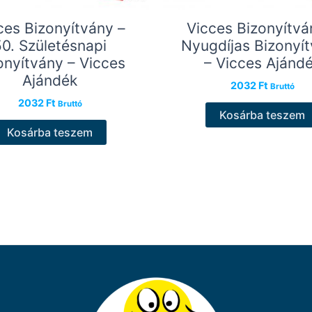
ces Bizonyítvány –
Vicces Bizonyítvá
50. Születésnapi
Nyugdíjas Bizonyí
onyítvány – Vicces
– Vicces Ajánd
Ajándék
2032
Ft
Bruttó
2032
Ft
Bruttó
Kosárba teszem
Kosárba teszem