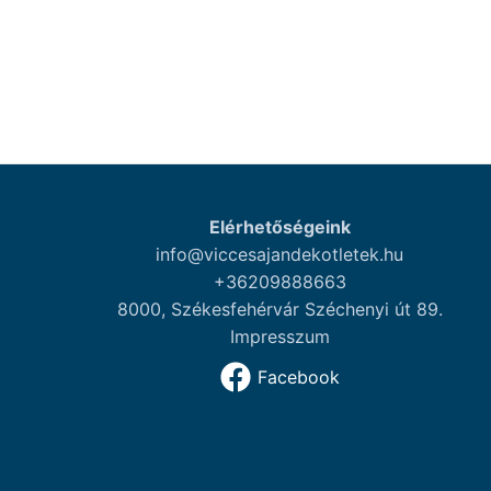
Elérhetőségeink
info@viccesajandekotletek.hu
+36209888663
8000, Székesfehérvár Széchenyi út 89.
Impresszum
Facebook