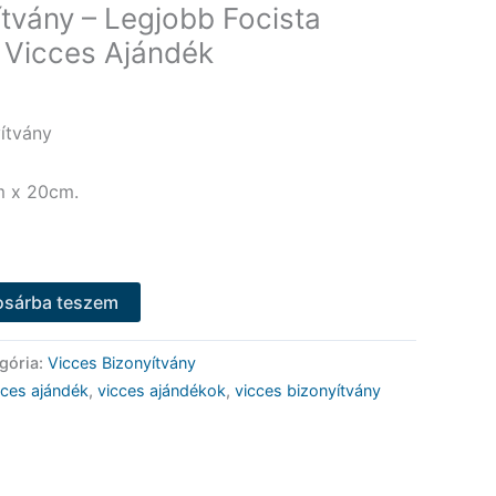
ítvány – Legjobb Focista
– Vicces Ajándék
ítvány
m x 20cm.
osárba teszem
gória:
Vicces Bizonyítvány
cces ajándék
,
vicces ajándékok
,
vicces bizonyítvány