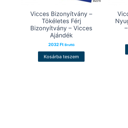
Vicces Bizonyítvány –
Vic
Tökéletes Férj
Nyug
Bizonyítvány – Vicces
–
Ajándék
2032
Ft
Bruttó
Kosárba teszem