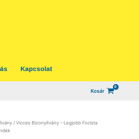
tás
Kapcsolat
Kosár
ítvány
/ Vicces Bizonyítvány – Legjobb Focista
ándék