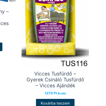
ny –
cces
Vicces Tusfürdő –
Gyerek Csináló Tusfürdő
– Vicces Ajándék
1270
Ft
Bruttó
Kosárba teszem