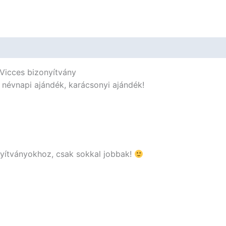
Ajándék
mennyiség
 Vicces bizonyítvány
, névnapi ajándék, karácsonyi ajándék!
nyítványokhoz, csak sokkal jobbak!