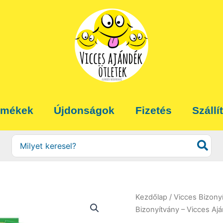
rmékek
Újdonságok
Fizetés
Szállí
Search
for:
Kezdőlap
/
Vicces Bizony
Bizonyítvány – Vicces Aj