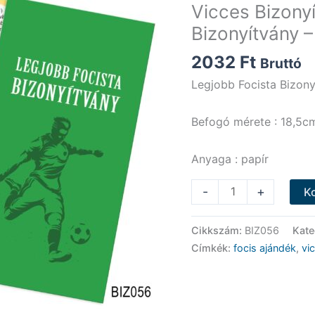
Vicces Bizony
Bizonyítvány 
2032
Ft
Bruttó
Legjobb Focista Bizony
Befogó mérete : 18,5c
Anyaga : papír
Vicces
-
+
K
Bizonyítvány
-
Cikkszám:
BIZ056
Kate
Legjobb
Címkék:
focis ajándék
,
vi
Focista
Bizonyítvány
-
Vicces