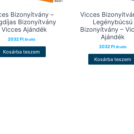
ces Bizonyítvány –
Vicces Bizonyítvá
díjas Bizonyítvány
Legénybúcsú
 Vicces Ajándék
Bizonyítvány – Vi
Ajándék
2032
Ft
Bruttó
2032
Ft
Bruttó
Kosárba teszem
Kosárba teszem