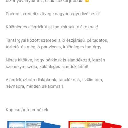
bizonyítványokhoz, csak sokkal jobbak!
Poénos, eredeti szövege nagyon egyedivé teszi!
Különleges ajándékötlet tanulóknak, diákoknak!
Tantárgyai között szerepel a jó észjárású, céltudatos,
törtető és még jó pár vicces, különleges tantárgy!
Nincs kitöltve, hogy bárkinek is ajándékozd, igazán
személyre szóló, különleges ajándék lehet!
Ajándékozható diákoknak, tanulóknak, szülinapra,
névnapra, minden alkalomra !
Kapcsolódó termékek