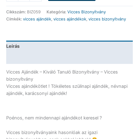
Bizonyítvány
-
Cikkszám:
BIZ059
Kategória:
Vicces Bizonyítvány
Kiváló
Címkék:
vicces ajándék
,
vicces ajándékok
,
vicces bizonyítvány
Tanuló
Bizonyítvány
-
Vicces
Leírás
Ajándék
mennyiség
További információk
Vicces Ajándék – Kiváló Tanuló Bizonyítvány – Vicces
bizonyítvány
Vicces ajándékötlet ! Tökéletes szülinapi ajándék, névnapi
ajándék, karácsonyi ajándék!
Poénos, nem mindennapi ajándékot keresel ?
Vicces bizonyítványaink hasonlóak az igazi