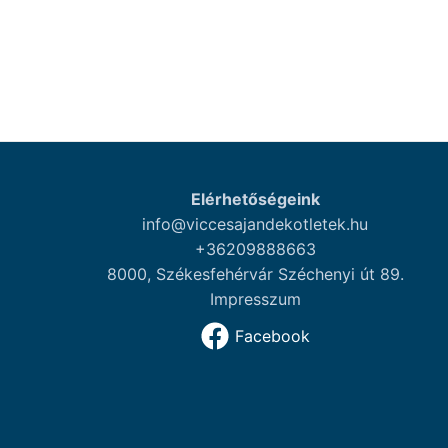
Elérhetőségeink
info@viccesajandekotletek.hu
+36209888663
8000, Székesfehérvár Széchenyi út 89.
Impresszum
Facebook