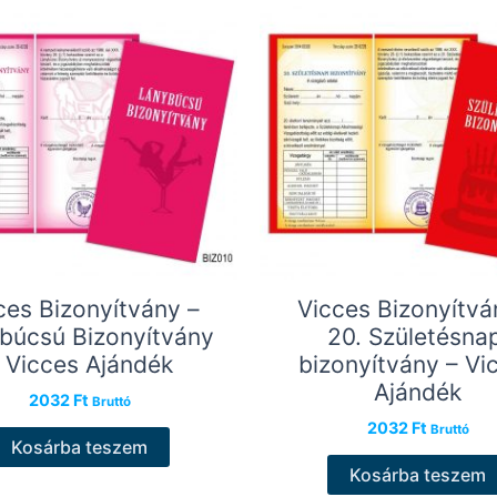
ces Bizonyítvány –
Vicces Bizonyítvá
búcsú Bizonyítvány
20. Születésnap
 Vicces Ajándék
bizonyítvány – Vi
Ajándék
2032
Ft
Bruttó
2032
Ft
Bruttó
Kosárba teszem
Kosárba teszem