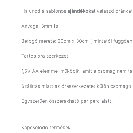
Ha unod a sablonos
ajándékok
at,válaszd óránkat
Anyaga: 3mm fa
Befogó mérete: 30cm x 30cm ( mintától függően 
Tartós óra szerkezet!
1,5V AA elemmel működik, amit a csomag nem ta
Szállítás miatt az óraszerkezetet külön csomagolv
Egyszerűen összerakható pár perc alatt!
Kapcsolódó termékek