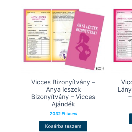
Vicces Bizonyítvány –
Vic
Anya leszek
Lány
Bizonyítvány – Vicces
–
Ajándék
2032
Ft
Bruttó
Kosárba teszem