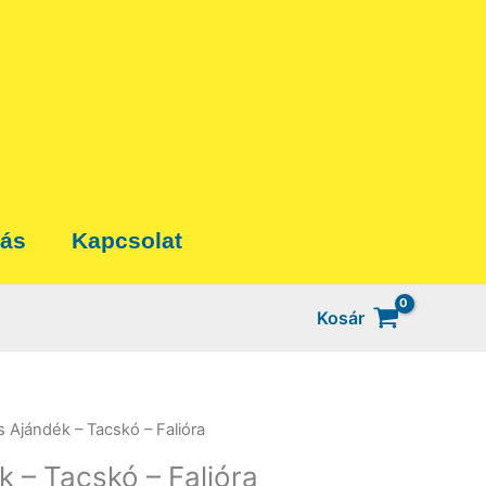
tás
Kapcsolat
Kosár
s Ajándék – Tacskó – Falióra
 – Tacskó – Falióra