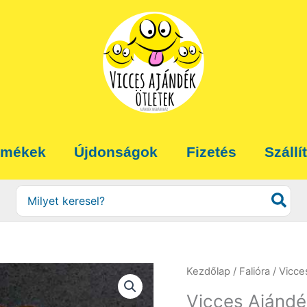
rmékek
Újdonságok
Fizetés
Szállí
Search
for:
Kezdőlap
/
Falióra
/ Vicce
Vicces Ajándék