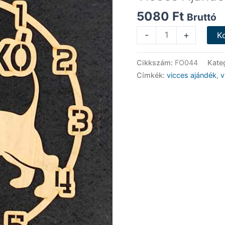
5080
Ft
Bruttó
Vicces
-
+
K
Ajándék
-
Cikkszám:
FO044
Kate
Tacskó
Címkék:
vicces ajándék
,
v
-
Falióra
mennyiség