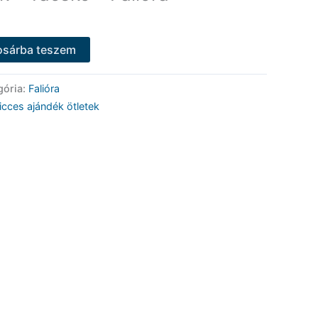
osárba teszem
gória:
Falióra
icces ajándék ötletek