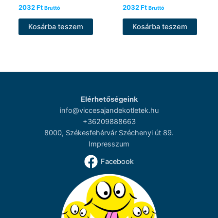
2032
Ft
2032
Ft
Bruttó
Bruttó
Kosárba teszem
Kosárba teszem
Elérhetőségeink
info@viccesajandekotletek.hu
+36209888663
8000, Székesfehérvár Széchenyi út 89.
Impresszum
Facebook