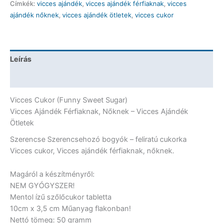
Címkék:
vicces ajándék
,
vicces ajándék férfiaknak
,
vicces
Szerencsehozó
ajándék nőknek
,
vicces ajándék ötletek
,
vicces cukor
bogyók
-
Vicces
Cukor
Leírás
mennyiség
További információk
Vicces Cukor (Funny Sweet Sugar)
Vicces Ajándék Férfiaknak, Nőknek – Vicces Ajándék
Ötletek
Szerencse Szerencsehozó bogyók – feliratú cukorka
Vicces cukor, Vicces ajándék férfiaknak, nőknek.
Magáról a készítményről:
NEM GYÓGYSZER!
Mentol ízű szőlőcukor tabletta
10cm x 3,5 cm Műanyag flakonban!
Nettó tömeg: 50 gramm