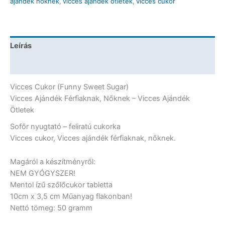
ajándék nőknek
,
vicces ajándék ötletek
,
vicces cukor
-
Vicces
Cukor
mennyiség
Leírás
További információk
Vicces Cukor (Funny Sweet Sugar)
Vicces Ajándék Férfiaknak, Nőknek – Vicces Ajándék
Ötletek
Sofőr nyugtató – feliratú cukorka
Vicces cukor, Vicces ajándék férfiaknak, nőknek.
Magáról a készítményről:
NEM GYÓGYSZER!
Mentol ízű szőlőcukor tabletta
10cm x 3,5 cm Műanyag flakonban!
Nettó tömeg: 50 gramm