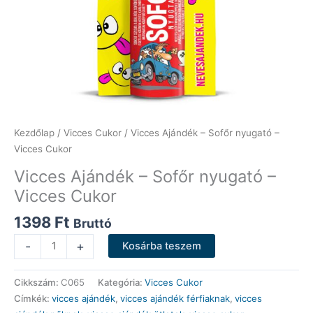
Kezdőlap
/
Vicces Cukor
/ Vicces Ajándék – Sofőr nyugató –
Vicces Cukor
Vicces Ajándék – Sofőr nyugató –
Vicces Cukor
1398
Ft
Bruttó
Vicces
-
+
Kosárba teszem
Ajándék
-
Cikkszám:
C065
Kategória:
Vicces Cukor
Sofőr
Címkék:
vicces ajándék
,
vicces ajándék férfiaknak
,
vicces
nyugató