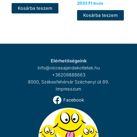
2032
Ft
Bruttó
Kosárba teszem
Kosárba teszem
Elérhetőségeink
info@viccesajandekotletek.hu
+36209888663
8000, Székesfehérvár Széchenyi út 89.
Impresszum
Facebook