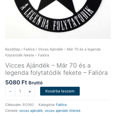
Kezdőlap
/
Falióra
/ Vicces Ajándék – Már 70 és a legenda
folytatódik fekete – Falióra
Vicces Ajándék – Már 70 és a
legenda folytatódik fekete – Falióra
5080
Ft
Bruttó
Vicces
-
+
Kosárba teszem
Ajándék
-
Cikkszám:
BO060
Kategória:
Falióra
Már
Címkék:
vicces ajándék
,
vicces ajándék ötletek
70