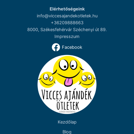
Elérhetőségeink
info@viccesajandekotletek.hu
+36209888663
8000, Székesfehérvár Széchenyi út 89.
Impresszum
Facebook
Kezdőlap
Blog