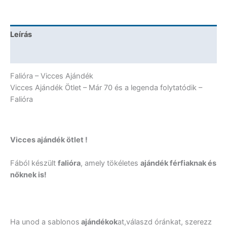
és
a
legenda
Leírás
folytatódik
fekete
További információk
-
Falióra
Falióra – Vicces Ajándék
mennyiség
Vicces Ajándék Ötlet – Már 70 és a legenda folytatódik –
Falióra
Vicces ajándék ötlet !
Fából készült
falióra
, amely tökéletes
ajándék férfiaknak és
nőknek is!
Ha unod a sablonos
ajándékok
at,válaszd óránkat, szerezz