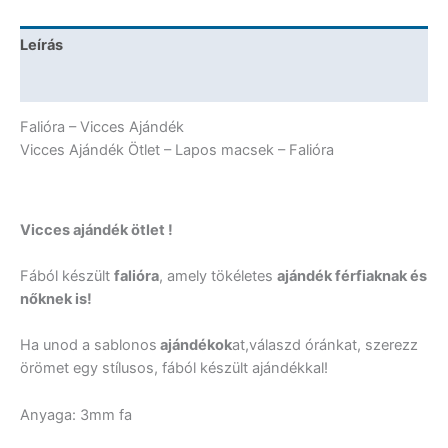
Falióra
mennyiség
Leírás
További információk
Falióra – Vicces Ajándék
Vicces Ajándék Ötlet – Lapos macsek – Falióra
Vicces ajándék ötlet !
Fából készült
falióra
, amely tökéletes
ajándék férfiaknak és
nőknek is!
Ha unod a sablonos
ajándékok
at,válaszd óránkat, szerezz
örömet egy stílusos, fából készült ajándékkal!
Anyaga: 3mm fa