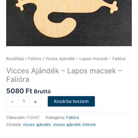
Kezdőlap
/
Falióra
/ Vicces Ajándék – Lapos macsek – Falióra
Vicces Ajándék – Lapos macsek –
Falióra
5080
Ft
Bruttó
Vicces
-
+
Kosárba teszem
Ajándék
-
Cikkszám:
FO047
Kategória:
Falióra
Lapos
Címkék:
vicces ajándék
,
vicces ajándék ötletek
macsek
-