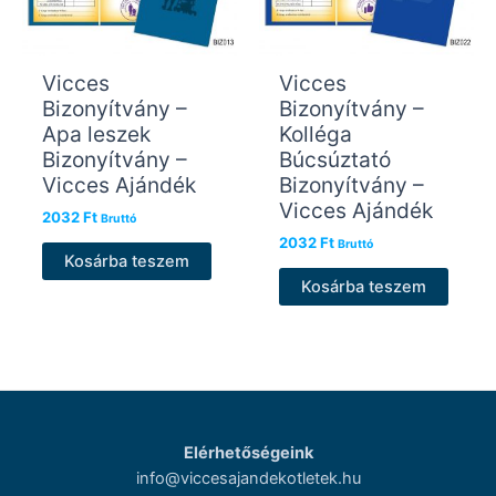
Vicces
Vicces
Bizonyítvány –
Bizonyítvány –
Apa leszek
Kolléga
Bizonyítvány –
Búcsúztató
Vicces Ajándék
Bizonyítvány –
Vicces Ajándék
2032
Ft
Bruttó
2032
Ft
Bruttó
Kosárba teszem
Kosárba teszem
Elérhetőségeink
info@viccesajandekotletek.hu