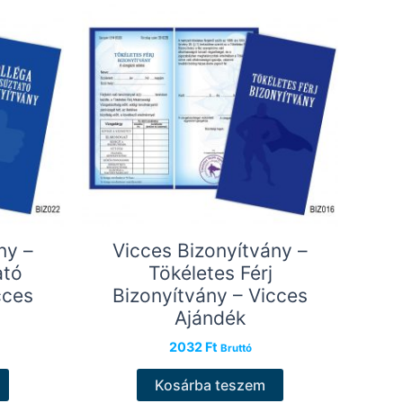
ny –
Vicces Bizonyítvány –
ató
Tökéletes Férj
cces
Bizonyítvány – Vicces
Ajándék
2032
Ft
Bruttó
Kosárba teszem