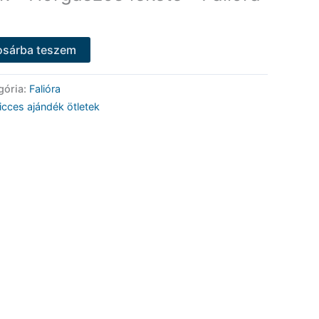
osárba teszem
gória:
Falióra
icces ajándék ötletek