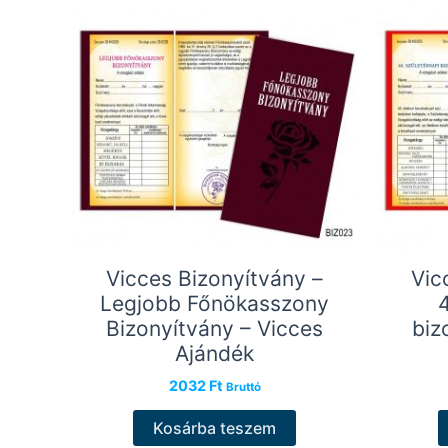
Vicces Bizonyítvány –
Vic
Legjobb Főnökasszony
Bizonyítvány – Vicces
biz
Ajándék
2032
Ft
Bruttó
Kosárba teszem