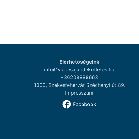
Elérhetőségeink
info@viccesajandekotletek.hu
+36209888663
8000, Székesfehérvár Széchenyi út 89.
Impresszum
Facebook