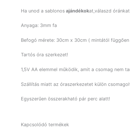
Ha unod a sablonos
ajándékok
at,válaszd óránkat
Anyaga: 3mm fa
Befogó mérete: 30cm x 30cm ( mintától függően 
Tartós óra szerkezet!
1,5V AA elemmel működik, amit a csomag nem ta
Szállítás miatt az óraszerkezetet külön csomagolv
Egyszerűen összerakható pár perc alatt!
Kapcsolódó termékek