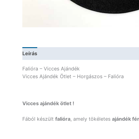
Leírás
További információk
Falióra – Vicces Ajándék
Vicces Ajándék Ötlet – Horgászos – Falióra
Vicces ajándék ötlet !
Fából készült
falióra
, amely tökéletes
ajándék fér