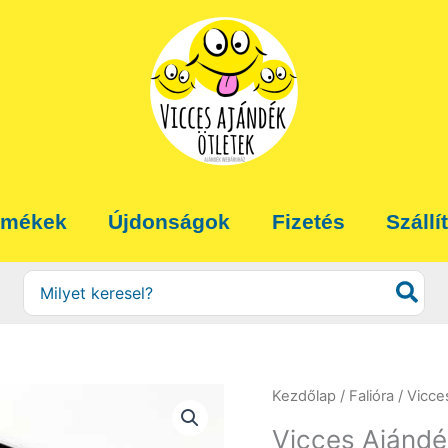
rmékek
Újdonságok
Fizetés
Szállí
Search
for:
Kezdőlap
/
Falióra
/ Vicce
Vicces Ajándé