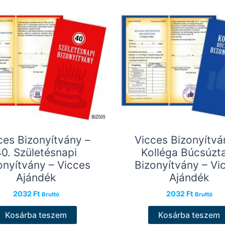
ces Bizonyítvány –
Vicces Bizonyítvá
40. Születésnapi
Kolléga Búcsúzt
onyítvány – Vicces
Bizonyítvány – Vi
Ajándék
Ajándék
2032
Ft
2032
Ft
Bruttó
Bruttó
Kosárba teszem
Kosárba teszem