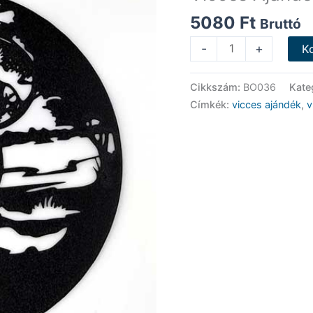
5080
Ft
Bruttó
Vicces
-
+
K
Ajándék
-
Cikkszám:
BO036
Kate
Horgászos
Címkék:
vicces ajándék
,
v
fekete
-
Falióra
mennyiség