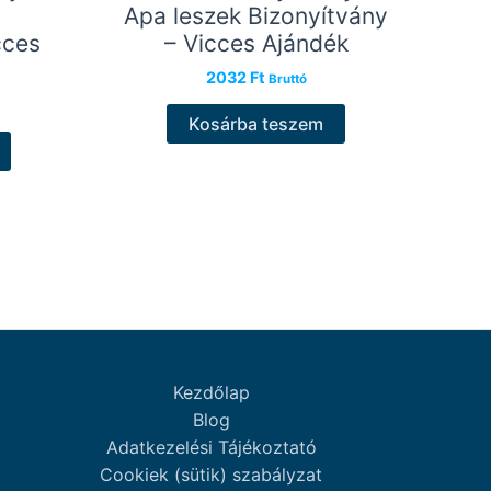
Apa leszek Bizonyítvány
cces
– Vicces Ajándék
2032
Ft
Bruttó
Kosárba teszem
Kezdőlap
Blog
Adatkezelési Tájékoztató
Cookiek (sütik) szabályzat