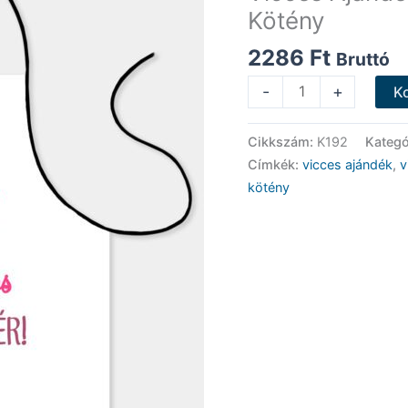
Kötény
2286
Ft
Bruttó
Vicces
-
+
K
Ajándék
-
Cikkszám:
K192
Kategó
Férjem
Címkék:
vicces ajándék
,
v
felesége
kötény
-
Vicces
Kötény
mennyiség