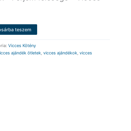
osárba teszem
ria:
Vicces Kötény
icces ajándék ötletek
,
vicces ajándékok
,
vicces