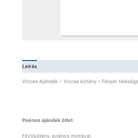
Leírás
További információk
Vicces Ajándék – Vicces kötény – Férjem felesége
Poénos ajándék ötlet
.
Főzőkötény, poénos mintával.