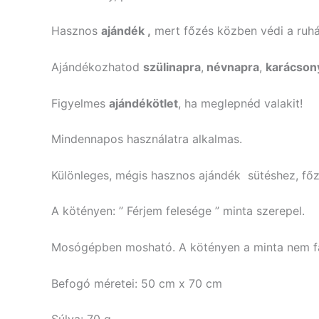
Hasznos
ajándék ,
mert főzés közben védi a ruhát
Ajándékozhatod
szülinapra
,
névnapra
,
karácson
Figyelmes
ajándékötlet
, ha meglepnéd valakit!
Mindennapos használatra alkalmas.
Különleges, mégis hasznos ajándék sütéshez, főzé
A kötényen: ” Férjem felesége ” minta szerepel.
Mosógépben mosható. A kötényen a minta nem fa
Befogó méretei: 50 cm x 70 cm