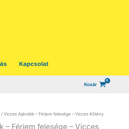
tás
Kapcsolat
Kosár
/ Vicces Ajándék – Férjem felesége – Vicces Kötény
k – Férjem felesége – Vicces