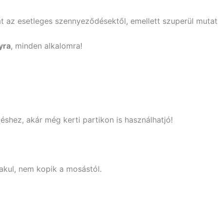
 az esetleges szennyeződésektől, emellett szuperül mutat 
yra
, minden alkalomra!
shez, akár még kerti partikon is használhatjó!
kul, nem kopik a mosástól.