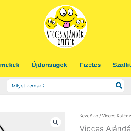
rmékek
Újdonságok
Fizetés
Szállí
Search
for:
Kezdőlap
/
Vicces Kötény
Vicces Ajándé