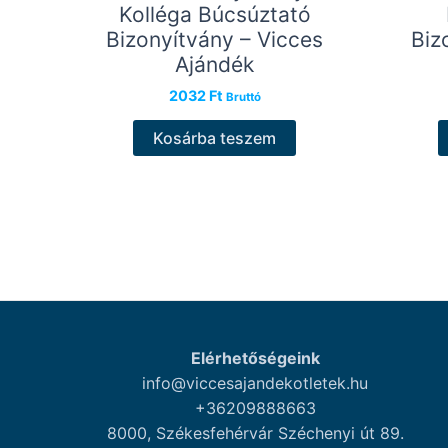
Kolléga Búcsúztató
Bizonyítvány – Vicces
Biz
Ajándék
2032
Ft
Bruttó
Kosárba teszem
Elérhetőségeink
info@viccesajandekotletek.hu
+36209888663
8000, Székesfehérvár Széchenyi út 89.