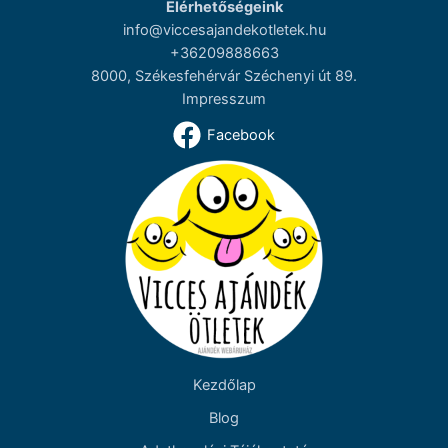
Elérhetőségeink
info@viccesajandekotletek.hu
+36209888663
8000, Székesfehérvár Széchenyi út 89.
Impresszum
Facebook
Kezdőlap
Blog