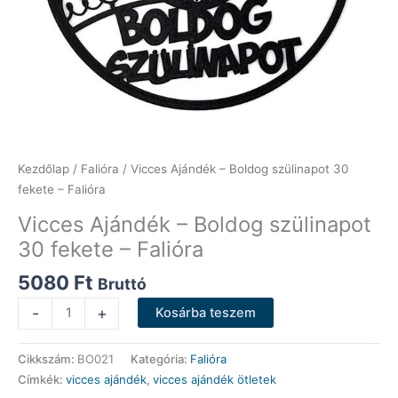
Kezdőlap
/
Falióra
/ Vicces Ajándék – Boldog szülinapot 30
fekete – Falióra
Vicces Ajándék – Boldog szülinapot
30 fekete – Falióra
5080
Ft
Bruttó
Vicces
-
+
Kosárba teszem
Ajándék
-
Cikkszám:
BO021
Kategória:
Falióra
Boldog
Címkék:
vicces ajándék
,
vicces ajándék ötletek
szülinapot