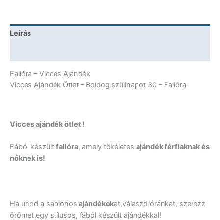
30
fekete
-
Leírás
Falióra
mennyiség
További információk
Falióra – Vicces Ajándék
Vicces Ajándék Ötlet – Boldog szülinapot 30 – Falióra
Vicces ajándék ötlet !
Fából készült
falióra
, amely tökéletes
ajándék férfiaknak és
nőknek is!
Ha unod a sablonos
ajándékok
at,válaszd óránkat, szerezz
örömet egy stílusos, fából készült ajándékkal!