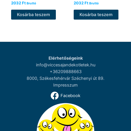
2032
Ft
2032
Ft
Bruttó
Bruttó
Kosárba teszem
Kosárba teszem
Elérhetőségeink
info@viccesajandekotletek.hu
+36209888663
8000, Székesfehérvár Széchenyi út 89.
Impresszum
Facebook