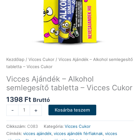
Kezdőlap
/
Vicces Cukor
/ Vicces Ajándék – Alkohol semlegesítő
tabletta – Vicces Cukor
Vicces Ajándék – Alkohol
semlegesítő tabletta – Vicces Cukor
1398
Ft
Bruttó
Vicces
-
+
Kosárba teszem
Ajándék
-
Cikkszám:
C083
Kategória:
Vicces Cukor
Alkohol
Címkék:
vicces ajándék
,
vicces ajándék férfiaknak
,
vicces
semlegesítő