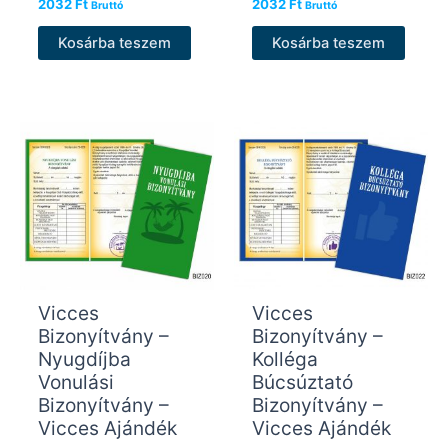
2032
Ft
2032
Ft
Bruttó
Bruttó
Kosárba teszem
Kosárba teszem
Vicces
Vicces
Bizonyítvány –
Bizonyítvány –
Nyugdíjba
Kolléga
Vonulási
Búcsúztató
Bizonyítvány –
Bizonyítvány –
Vicces Ajándék
Vicces Ajándék