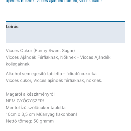
ajándék nőknek
,
vicces ajándék ötletek
,
vicces cukor
tabletta
-
Vicces
Cukor
Leírás
mennyiség
További információk
Vicces Cukor (Funny Sweet Sugar)
Vicces Ajándék Férfiaknak, Nőknek – Vicces Ajándék
kollégáknak
Alkohol semlegesítő tabletta – feliratú cukorka
Vicces cukor, Vicces ajándék férfiaknak, nőknek.
Magáról a készítményről:
NEM GYÓGYSZER!
Mentol ízű szőlőcukor tabletta
10cm x 3,5 cm Műanyag flakonban!
Nettó tömeg: 50 gramm