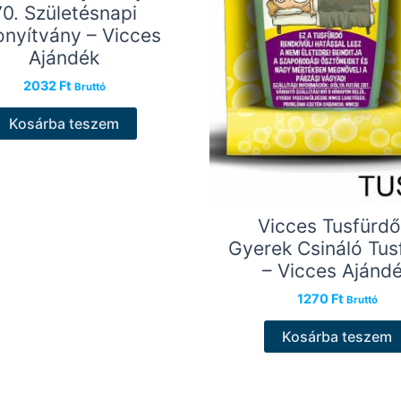
70. Születésnapi
onyítvány – Vicces
Ajándék
2032
Ft
Bruttó
Kosárba teszem
Vicces Tusfürdő
Gyerek Csináló Tus
– Vicces Ajánd
1270
Ft
Bruttó
Kosárba teszem