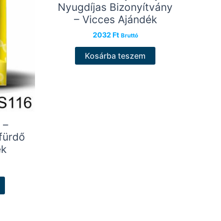
Nyugdíjas Bizonyítvány
– Vicces Ajándék
2032
Ft
Bruttó
Kosárba teszem
 –
fürdő
ék