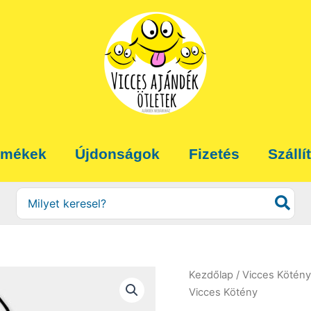
rmékek
Újdonságok
Fizetés
Szállí
Search
for:
Kezdőlap
/
Vicces Kötény
Vicces Kötény