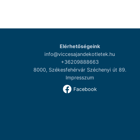
Elérhetőségeink
info@viccesajandekotletek.hu
+36209888663
8000, Székesfehérvár Széchenyi út 89.
Impresszum
Facebook