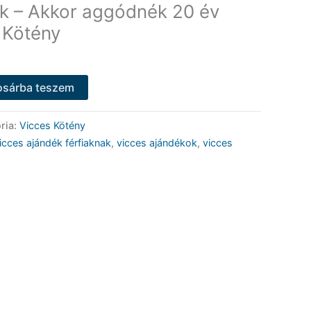
k – Akkor aggódnék 20 év
s Kötény
osárba teszem
ria:
Vicces Kötény
icces ajándék férfiaknak
,
vicces ajándékok
,
vicces