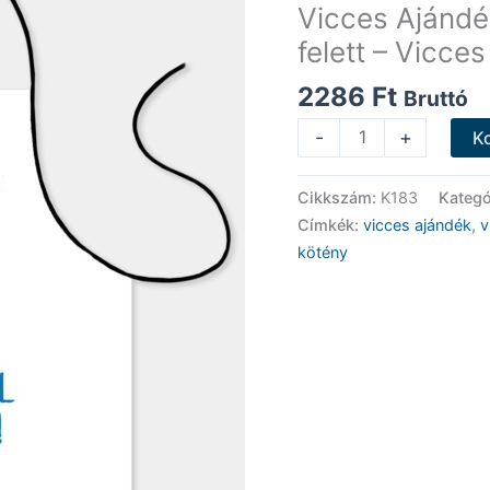
Vicces Ajándé
felett – Vicce
2286
Ft
Bruttó
Vicces
-
+
K
Ajándék
-
Cikkszám:
K183
Kategó
Akkor
Címkék:
vicces ajándék
,
v
aggódnék
kötény
20
év
felett
-
Vicces
Kötény
mennyiség