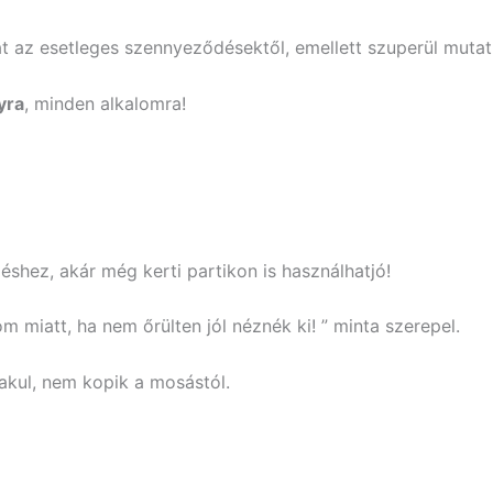
 az esetleges szennyeződésektől, emellett szuperül mutat 
yra
, minden alkalomra!
shez, akár még kerti partikon is használhatjó!
 miatt, ha nem őrülten jól néznék ki! ” minta szerepel.
kul, nem kopik a mosástól.