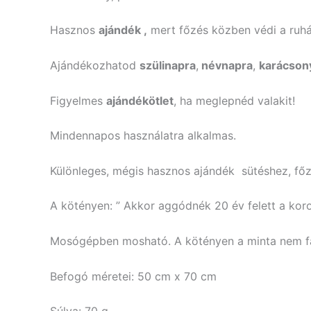
Hasznos
ajándék ,
mert főzés közben védi a ruhát
Ajándékozhatod
szülinapra
,
névnapra
,
karácson
Figyelmes
ajándékötlet
, ha meglepnéd valakit!
Mindennapos használatra alkalmas.
Különleges, mégis hasznos ajándék sütéshez, főzé
A kötényen: ” Akkor aggódnék 20 év felett a korom
Mosógépben mosható. A kötényen a minta nem fa
Befogó méretei: 50 cm x 70 cm