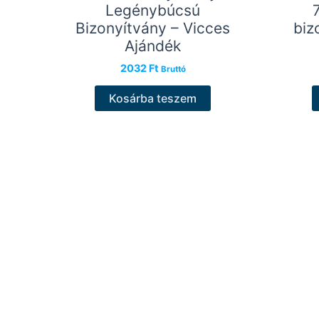
Legénybúcsú
Bizonyítvány – Vicces
biz
Ajándék
2032
Ft
Bruttó
Kosárba teszem