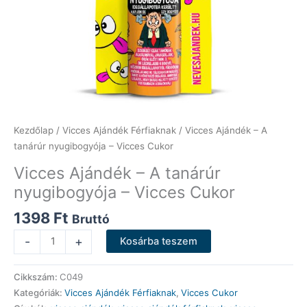
Kezdőlap
/
Vicces Ajándék Férfiaknak
/ Vicces Ajándék – A
tanárúr nyugibogyója – Vicces Cukor
Vicces Ajándék – A tanárúr
nyugibogyója – Vicces Cukor
1398
Ft
Bruttó
Vicces
-
+
Kosárba teszem
Ajándék
-
Cikkszám:
C049
A
Kategóriák:
Vicces Ajándék Férfiaknak
,
Vicces Cukor
tanárúr