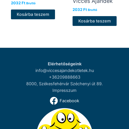
Vicces Ajándék
2032
Ft
Bruttó
2032
Ft
Bruttó
Kosárba teszem
Kosárba teszem
Elérhetőségeink
info@viccesajandekotletek.hu
+36209888663
8000, Székesfehérvár Széchenyi út 89.
Impresszum
Facebook