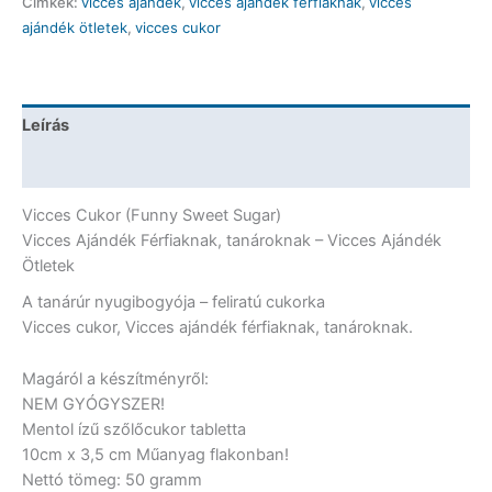
Címkék:
vicces ajándék
,
vicces ajándék férfiaknak
,
vicces
nyugibogyója
ajándék ötletek
,
vicces cukor
-
Vicces
Cukor
mennyiség
Leírás
További információk
Vicces Cukor (Funny Sweet Sugar)
Vicces Ajándék Férfiaknak, tanároknak – Vicces Ajándék
Ötletek
A tanárúr nyugibogyója – feliratú cukorka
Vicces cukor, Vicces ajándék férfiaknak, tanároknak.
Magáról a készítményről:
NEM GYÓGYSZER!
Mentol ízű szőlőcukor tabletta
10cm x 3,5 cm Műanyag flakonban!
Nettó tömeg: 50 gramm