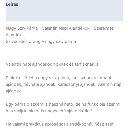
Napi
Leírás
Ajándékok
-
További információk
Szerelmes
Ajándék
Nagy Szív Párna – Valentin Napi Ajándékok – Szerelmes
mennyiség
Ajándék
Szivecskés ördög – nagy szív párna
Valentin napi ajándékok nőknek és férfiaknak is.
Praktikus ötlet a nagy szív párna, ami szuper szülinapi
ajándék, névnapi ajándék, karácsonyi ajándék, valentin napi
ajándék.
Egy párna díszként is használható, de ha funkciója szerint
használjuk, akkor is nagyszerű ajándékötlet!
Ha valami praktikus apróságot ajándékoznál, nézz szét