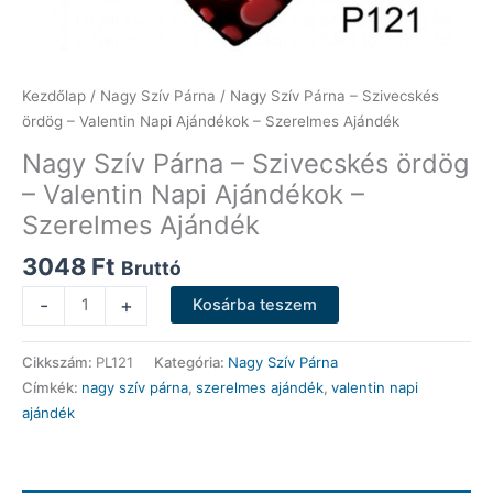
Kezdőlap
/
Nagy Szív Párna
/ Nagy Szív Párna – Szivecskés
ördög – Valentin Napi Ajándékok – Szerelmes Ajándék
Nagy Szív Párna – Szivecskés ördög
– Valentin Napi Ajándékok –
Szerelmes Ajándék
3048
Ft
Bruttó
Nagy
-
+
Kosárba teszem
Szív
Párna
Cikkszám:
PL121
Kategória:
Nagy Szív Párna
-
Címkék:
nagy szív párna
,
szerelmes ajándék
,
valentin napi
Szivecskés
ajándék
ördög
-
Valentin