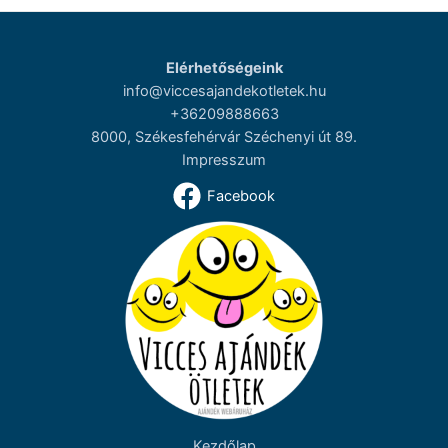
Elérhetőségeink
info@viccesajandekotletek.hu
+36209888663
8000, Székesfehérvár Széchenyi út 89.
Impresszum
Facebook
Kezdőlap