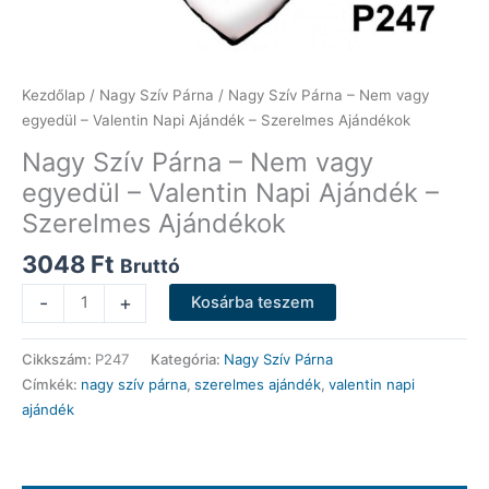
Kezdőlap
/
Nagy Szív Párna
/ Nagy Szív Párna – Nem vagy
egyedül – Valentin Napi Ajándék – Szerelmes Ajándékok
Nagy Szív Párna – Nem vagy
egyedül – Valentin Napi Ajándék –
Szerelmes Ajándékok
3048
Ft
Bruttó
Nagy
-
+
Kosárba teszem
Szív
Párna
Cikkszám:
P247
Kategória:
Nagy Szív Párna
-
Címkék:
nagy szív párna
,
szerelmes ajándék
,
valentin napi
Nem
ajándék
vagy
egyedül
-