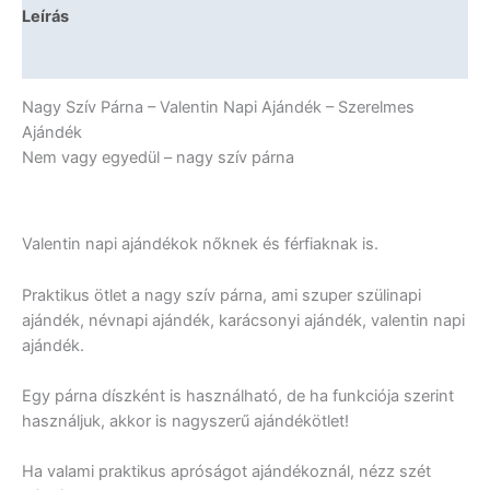
Valentin
Leírás
Napi
Ajándék
További információk
-
Szerelmes
Nagy Szív Párna – Valentin Napi Ajándék – Szerelmes
Ajándékok
Ajándék
mennyiség
Nem vagy egyedül – nagy szív párna
Valentin napi ajándékok nőknek és férfiaknak is.
Praktikus ötlet a nagy szív párna, ami szuper szülinapi
ajándék, névnapi ajándék, karácsonyi ajándék, valentin napi
ajándék.
Egy párna díszként is használható, de ha funkciója szerint
használjuk, akkor is nagyszerű ajándékötlet!
Ha valami praktikus apróságot ajándékoznál, nézz szét