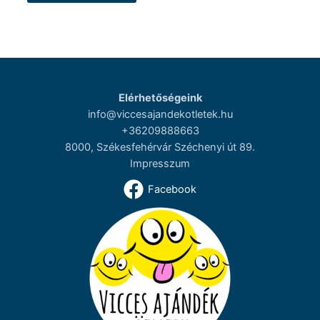
Elérhetőségeink
info@viccesajandekotletek.hu
+36209888663
8000, Székesfehérvár Széchenyi út 89.
Impresszum
Facebook