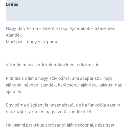
Napi
Leírás
Ajándékok
-
További információk
Szerelmes
Ajándék
Nagy Szív Párna – Valentin Napi Ajándékok – Szerelmes
mennyiség
Ajándék
Maci pár – nagy szív párna
Valentin napi ajándékok nőknek és férfiaknak is.
Praktikus ötlet a nagy szív párna, ami szuper szülinapi
ajándék, névnapi ajándék, karácsonyi ajándék, valentin napi
ajándék.
Egy párna díszként is használható, de ha funkciója szerint
használjuk, akkor is nagyszerű ajándékötlet!
Ha valami praktikus apróságot ajándékoznál, nézz szét