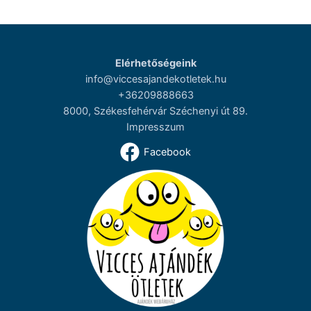
Elérhetőségeink
info@viccesajandekotletek.hu
+36209888663
8000, Székesfehérvár Széchenyi út 89.
Impresszum
Facebook