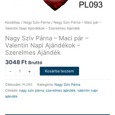
Kezdőlap
/
Nagy Szív Párna
/ Nagy Szív Párna – Maci pár –
Valentin Napi Ajándékok – Szerelmes Ajándék
Nagy Szív Párna – Maci pár –
Valentin Napi Ajándékok –
Szerelmes Ajándék
3048
Ft
Bruttó
Nagy
-
+
Kosárba teszem
Szív
Párna
Cikkszám:
PL093
Kategória:
Nagy Szív Párna
-
Címkék:
nagy szív párna
,
szerelmes ajándék
,
valentin napi
Maci
ajándék
pár
-
Valentin