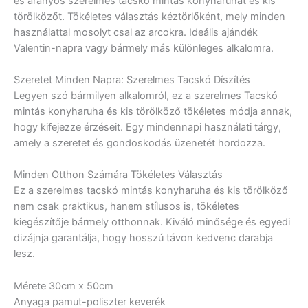
és aranyos szerelmes tacskó mintás konyharuhát és kis
törölközőt. Tökéletes választás kéztörlőként, mely minden
használattal mosolyt csal az arcokra. Ideális ajándék
Valentin-napra vagy bármely más különleges alkalomra.
Szeretet Minden Napra: Szerelmes Tacskó Díszítés
Legyen szó bármilyen alkalomról, ez a szerelmes Tacskó
mintás konyharuha és kis törölköző tökéletes módja annak,
hogy kifejezze érzéseit. Egy mindennapi használati tárgy,
amely a szeretet és gondoskodás üzenetét hordozza.
Minden Otthon Számára Tökéletes Választás
Ez a szerelmes tacskó mintás konyharuha és kis törölköző
nem csak praktikus, hanem stílusos is, tökéletes
kiegészítője bármely otthonnak. Kiváló minősége és egyedi
dizájnja garantálja, hogy hosszú távon kedvenc darabja
lesz.
Mérete 30cm x 50cm
Anyaga pamut-poliszter keverék