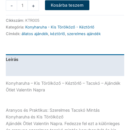
Konyharuha
-
+
Kosárba teszem
-
Kis
Cikkszám:
KTR005
Törölköző
Kategória:
Konyharuha - Kis Törölköző - Kéztörlő
-
Címkék:
állatos ajándék
,
kéztörlő
,
szerelmes ajándék
Kéztörlő
-
Tacskó
-
Leírás
Valentin
Napi
További információk
Ajándék
mennyiség
Konyharuha – Kis Törölköző – Kéztörlő – Tacskó – Ajándék
Ötlet Valentin Napra
Aranyos és Praktikus: Szerelmes Tacskó Mintás
Konyharuha és Kis Törölköző
Ajándék Ötlet Valentin Napra. Fedezze fel ezt a különleges