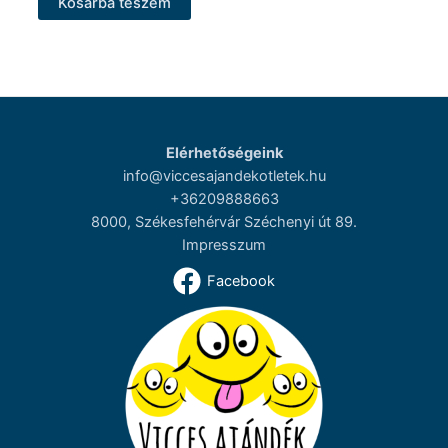
Kosárba teszem
Elérhetőségeink
info@viccesajandekotletek.hu
+36209888663
8000, Székesfehérvár Széchenyi út 89.
Impresszum
Facebook