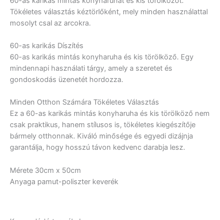
60-as karikás mintás konyharuhát és kis törölközőt.
Tökéletes választás kéztörlőként, mely minden használattal
mosolyt csal az arcokra.
60-as karikás Díszítés
60-as karikás mintás konyharuha és kis törölköző. Egy
mindennapi használati tárgy, amely a szeretet és
gondoskodás üzenetét hordozza.
Minden Otthon Számára Tökéletes Választás
Ez a 60-as karikás mintás konyharuha és kis törölköző nem
csak praktikus, hanem stílusos is, tökéletes kiegészítője
bármely otthonnak. Kiváló minősége és egyedi dizájnja
garantálja, hogy hosszú távon kedvenc darabja lesz.
Mérete 30cm x 50cm
Anyaga pamut-poliszter keverék