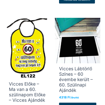
Vicces Lábtörlő
Színes – 60
évembe került –
Vicces Előke –
60. Szülinapi
Ma van a 60.
Ajándék
szülinapom Előke
4318
Ft
Bruttó
– Vicces Ajándék
Enne