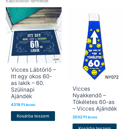
Kapcsolódó termékek
Vicces Lábtörlő –
Itt egy okos 60-
as lakik – 60.
Vicces
Szülinapi
Nyakkendő –
Ajándék
Tökéletes 60-as
4318
Ft
Bruttó
– Vicces Ajándék
Kosárba teszem
2032
Ft
Bruttó
Kosárba teszem