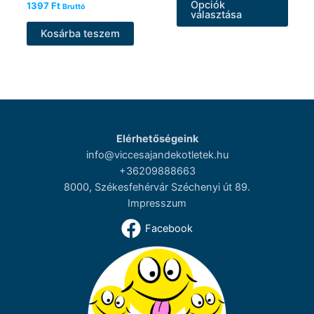
Opciók
1397
Ft
Bruttó
a
választása
term
Kosárba teszem
több
variác
van.
A
válto
a
Elérhetőségeink
termé
info@viccesajandekotletek.hu
válas
+36209888663
ki
8000, Székesfehérvár Széchenyi út 89.
Impresszum
Facebook