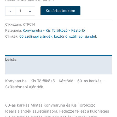
Konyharuha
-
+
Kosárba teszem
-
Kis
Cikkszám:
KTR014
Törölköző
Kategória:
Konyharuha - Kis Törölköző - Kéztörlő
-
Címkék:
60.szülinapi ajándék
,
kéztörlő
,
szülinapi ajándék
Kéztörlő
-
60-
as
Leírás
karikás
-
További információk
Születésnapi
Ajándék
Konyharuha – Kis Törölköző – Kéztörlő – 60-as karikás –
mennyiség
Születésnapi Ajándék
60-as karikás Mintás Konyharuha és Kis Törölköző
Ideális ajándék születésnapra. Fedezze fel ezt a különleges