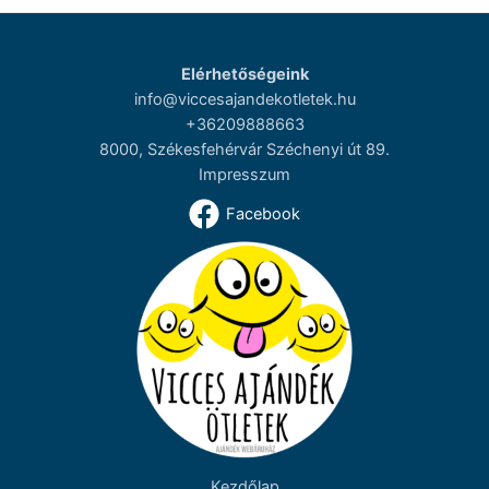
Elérhetőségeink
info@viccesajandekotletek.hu
+36209888663
8000, Székesfehérvár Széchenyi út 89.
Impresszum
Facebook
Kezdőlap