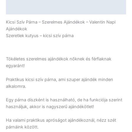
Ajándékok
-
További információk
Valentin
Napi
Kicsi Szív Párna – Szerelmes Ajándékok – Valentin Napi
Ajándékok
Ajándékok
mennyiség
Szeretlek kutyus – kicsi szív párna
Tökéletes szerelmes ajándékok nőknek és férfiaknak
egyaránt!
Praktikus kicsi szív párna, ami szuper ajándék minden
alkalomra.
Egy párna díszként is használható, de ha funkciója szerint
használjuk, akkor is nagyszerű ajándékötlet!
Ha valami praktikus apróságot ajándékoznál, nézz szét
párnáink között.