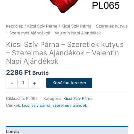
Kezdőlap
/
Kicsi Szív Párna
/ Kicsi Szív Párna – Szeretlek kutyus
– Szerelmes Ajándékok – Valentin Napi Ajándékok
Kicsi Szív Párna – Szeretlek kutyus
– Szerelmes Ajándékok – Valentin
Napi Ajándékok
2286
Ft
Bruttó
Kicsi
-
+
Kosárba teszem
Szív
Párna
Cikkszám:
PL065
Kategória:
Kicsi Szív Párna
-
Címkék:
kicsi szív párna
,
szerelmes ajándék
Szeretlek
kutyus
-
Szerelmes
Leírás