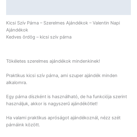
Ajándékok
-
További információk
Valentin
Napi
Kicsi Szív Párna – Szerelmes Ajándékok – Valentin Napi
Ajándékok
Ajándékok
mennyiség
Kedves ördög – kicsi szív párna
Tökéletes szerelmes ajándékok mindenkinek!
Praktikus kicsi szív párna, ami szuper ajándék minden
alkalomra.
Egy párna díszként is használható, de ha funkciója szerint
használjuk, akkor is nagyszerű ajándékötlet!
Ha valami praktikus apróságot ajándékoznál, nézz szét
párnáink között.