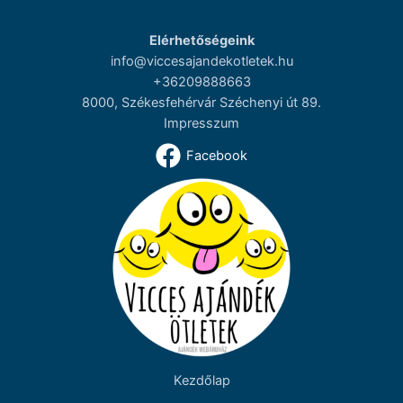
Elérhetőségeink
info@viccesajandekotletek.hu
+36209888663
8000, Székesfehérvár Széchenyi út 89.
Impresszum
Facebook
Kezdőlap