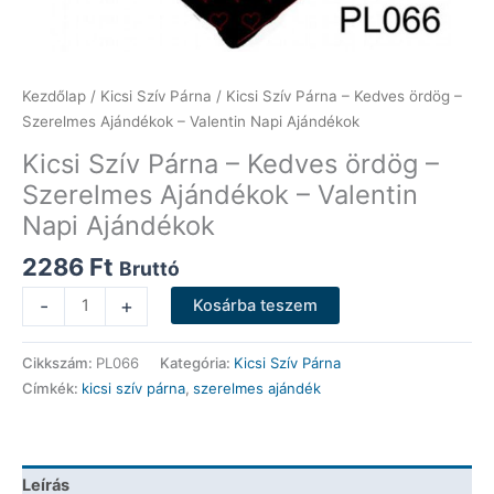
Kezdőlap
/
Kicsi Szív Párna
/ Kicsi Szív Párna – Kedves ördög –
Szerelmes Ajándékok – Valentin Napi Ajándékok
Kicsi Szív Párna – Kedves ördög –
Szerelmes Ajándékok – Valentin
Napi Ajándékok
2286
Ft
Bruttó
Kicsi
-
+
Kosárba teszem
Szív
Párna
Cikkszám:
PL066
Kategória:
Kicsi Szív Párna
-
Címkék:
kicsi szív párna
,
szerelmes ajándék
Kedves
ördög
-
Szerelmes
Leírás