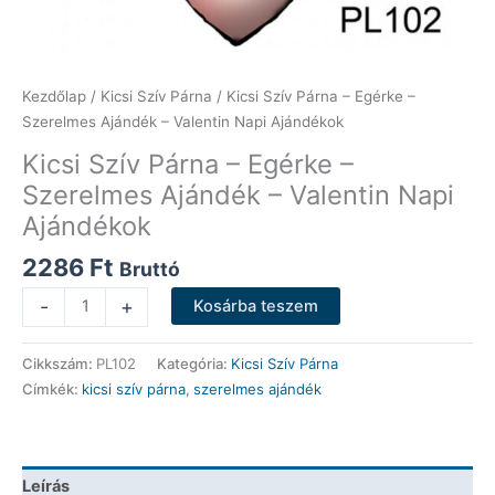
Kezdőlap
/
Kicsi Szív Párna
/ Kicsi Szív Párna – Egérke –
Szerelmes Ajándék – Valentin Napi Ajándékok
Kicsi Szív Párna – Egérke –
Szerelmes Ajándék – Valentin Napi
Ajándékok
2286
Ft
Bruttó
Kicsi
-
+
Kosárba teszem
Szív
Párna
Cikkszám:
PL102
Kategória:
Kicsi Szív Párna
-
Címkék:
kicsi szív párna
,
szerelmes ajándék
Egérke
-
Szerelmes
Ajándék
Leírás