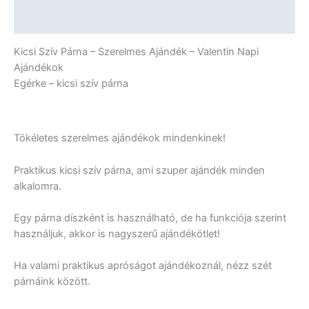
-
Valentin
További információk
Napi
Ajándékok
Kicsi Szív Párna – Szerelmes Ajándék – Valentin Napi
mennyiség
Ajándékok
Egérke – kicsi szív párna
Tökéletes szerelmes ajándékok mindenkinek!
Praktikus kicsi szív párna, ami szuper ajándék minden
alkalomra.
Egy párna díszként is használható, de ha funkciója szerint
használjuk, akkor is nagyszerű ajándékötlet!
Ha valami praktikus apróságot ajándékoznál, nézz szét
párnáink között.