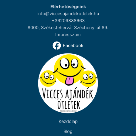
Elérhetőségeink
info@viccesajandekotletek.hu
+36209888663
8000, Székesfehérvár Széchenyi út 89.
Impresszum
Facebook
Kezdőlap
Blog