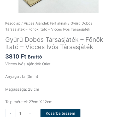
Kezdőlap
/
Vicces Ajándék Férfiaknak
/ Gyűrű Dobós
Társasjáték – Főnök Itató – Vicces Ivós Társasjáték
Gyűrű Dobós Társasjáték – Főnök
Itató – Vicces Ivós Társasjáték
3810
Ft
Bruttó
Vicces Ivós Ajándék Ötlet
Anyaga : fa (3mm)
Magassága: 28 cm
Talp méretei: 27cm X 12cm
Gyűrű
-
+
Kosárba teszem