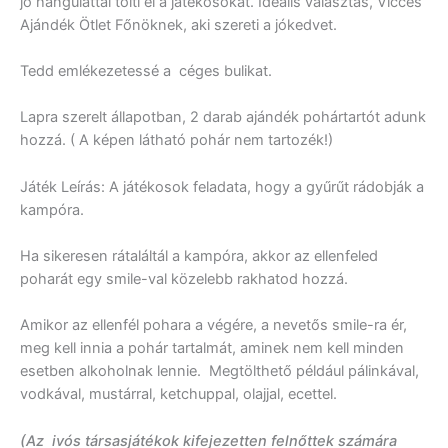
jó hangulattal tölti el a játékosokat. Ideális választás, Vicces
Ajándék Ötlet Főnöknek, aki szereti a jókedvet.
Tedd emlékezetessé a céges bulikat.
Lapra szerelt állapotban, 2 darab ajándék pohártartót adunk
hozzá. ( A képen látható pohár nem tartozék!)
Játék Leírás: A játékosok feladata, hogy a gyűrűt rádobják a
kampóra.
Ha sikeresen rátaláltál a kampóra, akkor az ellenfeled
poharát egy smile-val közelebb rakhatod hozzá.
Amikor az ellenfél pohara a végére, a nevetős smile-ra ér,
meg kell innia a pohár tartalmát, aminek nem kell minden
esetben alkoholnak lennie. Megtölthető például pálinkával,
vodkával, mustárral, ketchuppal, olajjal, ecettel.
(Az
ivós
társasjátékok kifejezetten felnőttek számára