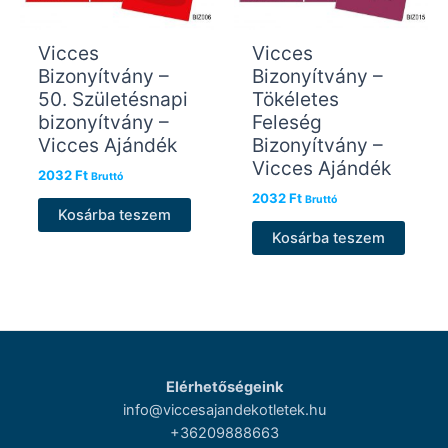
Vicces
Vicces
Bizonyítvány –
Bizonyítvány –
50. Születésnapi
Tökéletes
bizonyítvány –
Feleség
Vicces Ajándék
Bizonyítvány –
Vicces Ajándék
2032
Ft
Bruttó
2032
Ft
Bruttó
Kosárba teszem
Kosárba teszem
Elérhetőségeink
info@viccesajandekotletek.hu
+36209888663