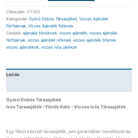
Dobós
Társasjáték
Cikkszám:
GY005
-
Kategóriák:
Gyűrű Dobós Társasjáték
,
Vicces Ajándék
Főnök
Férfiaknak
,
Vicces Ajándék Nőknek
Itató
Címkék:
ajándék főnöknek
,
vicces ajándék
,
vicces ajándék
-
férfiaknak
,
vicces ajándék nőknek
,
vicces ajándék ötletek
,
Vicces
vicces ajándékok
,
vicces ivós játékok
Ivós
Társasjáték
mennyiség
Leírás
További információk
Gyűrű Dobós Társasjáték
Ivós Társasjáték – Főnök Itató – Vicces Ivós Társasjáték
Egy fából készült társasjáték, ami garantáltan nevetéssel és