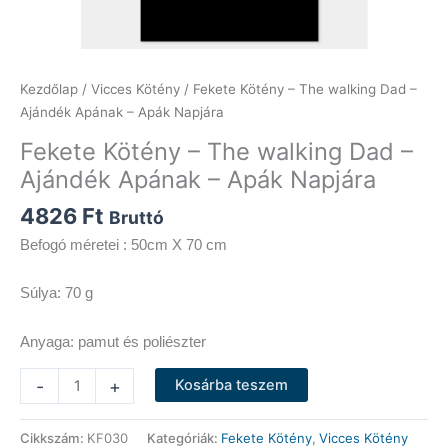
Kezdőlap
/
Vicces Kötény
/ Fekete Kötény – The walking Dad –
Ajándék Apának – Apák Napjára
Fekete Kötény – The walking Dad –
Ajándék Apának – Apák Napjára
4826
Ft
Bruttó
Befogó méretei : 50cm X 70 cm
Súlya: 70 g
Anyaga: pamut és poliészter
Fekete
-
+
Kosárba teszem
Kötény
-
Cikkszám:
KF030
Kategóriák:
Fekete Kötény
,
Vicces Kötény
The