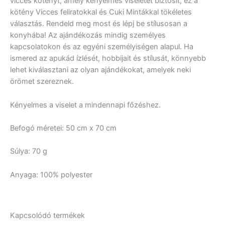
vicces kötényt, amely kényelmes viseletet biztosít, ez a
kötény Vicces feliratokkal és Cuki Mintákkal tökéletes
választás. Rendeld meg most és lépj be stílusosan a
konyhába! Az ajándékozás mindig személyes
kapcsolatokon és az egyéni személyiségen alapul. Ha
ismered az apukád ízlését, hobbijait és stílusát, könnyebb
lehet kiválasztani az olyan ajándékokat, amelyek neki
örömet szereznek.
Kényelmes a viselet a mindennapi főzéshez.
Befogó méretei: 50 cm x 70 cm
Súlya: 70 g
Anyaga: 100% polyester
Kapcsolódó termékek