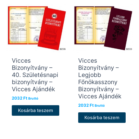
Vicces
Vicces
Bizonyítvány –
Bizonyítvány –
40. Születésnapi
Legjobb
bizonyítvány –
Főnökasszony
Vicces Ajándék
Bizonyítvány –
Vicces Ajándék
2032
Ft
Bruttó
2032
Ft
Bruttó
Kosárba teszem
Kosárba teszem