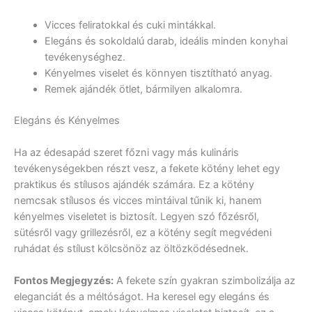
Vicces feliratokkal és cuki mintákkal.
Elegáns és sokoldalú darab, ideális minden konyhai
tevékenységhez.
Kényelmes viselet és könnyen tisztítható anyag.
Remek ajándék ötlet, bármilyen alkalomra.
Elegáns és Kényelmes
Ha az édesapád szeret főzni vagy más kulináris
tevékenységekben részt vesz, a fekete kötény lehet egy
praktikus és stílusos ajándék számára. Ez a kötény
nemcsak stílusos és vicces mintáival tűnik ki, hanem
kényelmes viseletet is biztosít. Legyen szó főzésről,
sütésről vagy grillezésről, ez a kötény segít megvédeni
ruhádat és stílust kölcsönöz az öltözködésednek.
Fontos Megjegyzés:
A fekete szín gyakran szimbolizálja az
eleganciát és a méltóságot. Ha keresel egy elegáns és