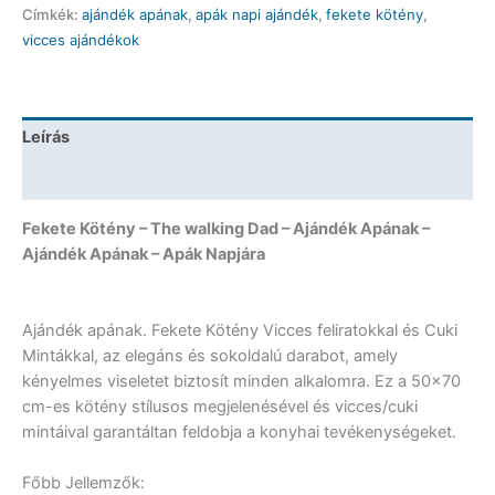
Címkék:
ajándék apának
,
apák napi ajándék
,
fekete kötény
,
walking
vicces ajándékok
Dad
-
Ajándék
Apának
Leírás
-
Apák
További információk
Napjára
mennyiség
Fekete Kötény – The walking Dad – Ajándék Apának –
Ajándék Apának – Apák Napjára
Ajándék apának. Fekete Kötény Vicces feliratokkal és Cuki
Mintákkal, az elegáns és sokoldalú darabot, amely
kényelmes viseletet biztosít minden alkalomra. Ez a 50×70
cm-es kötény stílusos megjelenésével és vicces/cuki
mintáival garantáltan feldobja a konyhai tevékenységeket.
Főbb Jellemzők: