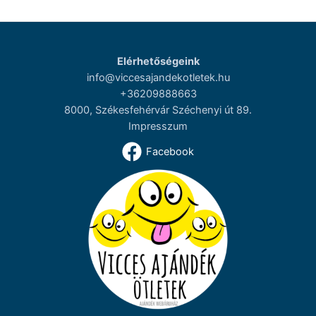
Elérhetőségeink
info@viccesajandekotletek.hu
+36209888663
8000, Székesfehérvár Széchenyi út 89.
Impresszum
Facebook