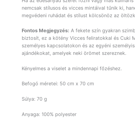
Ha az édesanyád szeret főzni vagy más kulináris 
nemcsak stílusos és vicces mintáival tűnik ki, han
megvédeni ruhádat és stílust kölcsönöz az öltöz
Fontos Megjegyzés:
A fekete szín gyakran szimbo
biztosít, ez a kötény Vicces feliratokkal és Cuk
személyes kapcsolatokon és az egyéni személyiség
ajándékokat, amelyek neki örömet szereznek.
Kényelmes a viselet a mindennapi főzéshez.
Befogó méretei: 50 cm x 70 cm
Súlya: 70 g
Anyaga: 100% polyester