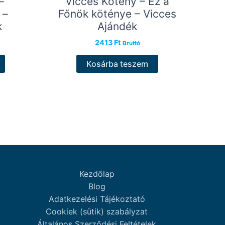
–
Vicces Kötény – Ez a
 –
Főnök köténye – Vicces
k
Ajándék
2413
Ft
Bruttó
Kosárba teszem
Kezdőlap
Blog
Adatkezelési Tájékoztató
Cookiek (sütik) szabályzat
Általános Szerződési Feltételek