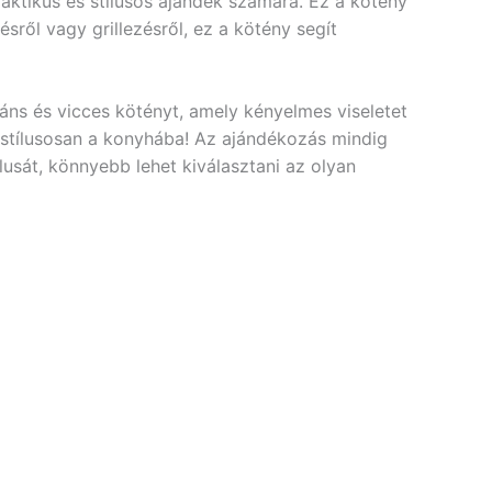
aktikus és stílusos ajándék számára. Ez a kötény
ésről vagy grillezésről, ez a kötény segít
áns és vicces kötényt, amely kényelmes viseletet
e stílusosan a konyhába! Az ajándékozás mindig
lusát, könnyebb lehet kiválasztani az olyan