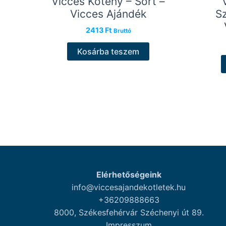
Vicces Kötény – Sört –
Vicces Ajándék
Sz
2413
Ft
Bruttó
Kosárba teszem
Elérhetőségeink
info@viccesajandekotletek.hu
+36209888663
8000, Székesfehérvár Széchenyi út 89.
Impresszum