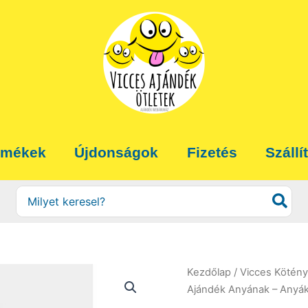
rmékek
Újdonságok
Fizetés
Szállí
Search
for:
Kezdőlap
/
Vicces Kötény
Ajándék Anyának – Anyák