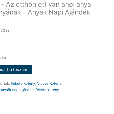
– Az otthon ott van ahol anya
Anyának – Anyák Napi Ajándék
 70 cm
zter
osárba teszem
óriák:
Fekete Kötény
,
Vicces Kötény
,
anyák napi ajándék
,
fekete kötény