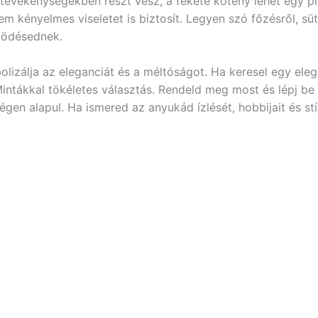
tevékenységekben részt vesz, a fekete kötény lehet egy pr
em kényelmes viseletet is biztosít. Legyen szó főzésről, süt
ködésednek.
lizálja az eleganciát és a méltóságot. Ha keresel egy eleg
i Mintákkal tökéletes választás. Rendeld meg most és lépj b
en alapul. Ha ismered az anyukád ízlését, hobbijait és stí