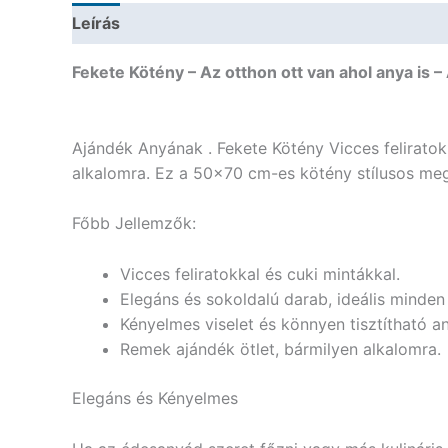
Leírás
További információk
Fekete Kötény – Az otthon ott van ahol anya is
Ajándék Anyának . Fekete Kötény Vicces feliratok
alkalomra. Ez a 50×70 cm-es kötény stílusos megj
Főbb Jellemzők:
Vicces feliratokkal és cuki mintákkal.
Elegáns és sokoldalú darab, ideális minde
Kényelmes viselet és könnyen tisztítható a
Remek ajándék ötlet, bármilyen alkalomra.
Elegáns és Kényelmes