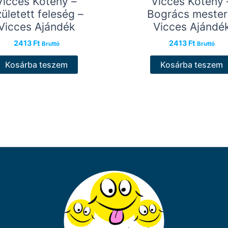
Vicces Kötény –
Vicces Kötény 
ületett feleség –
Bogrács mester
Vicces Ajándék
Vicces Ajándé
2413
Ft
2413
Ft
Bruttó
Bruttó
Kosárba teszem
Kosárba teszem