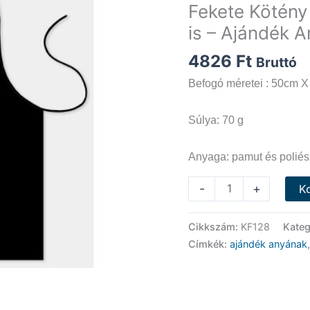
Fekete Kötény 
is – Ajándék 
4826
Ft
Bruttó
Befogó méretei : 50cm X
Súlya: 70 g
Anyaga: pamut és poliés
Fekete
-
+
K
Kötény
-
Cikkszám:
KF128
Kateg
Az
Címkék:
ajándék anyának
otthon
ott
van
ahol