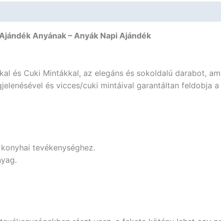
anya
is
-
 – Ajándék Anyának – Anyák Napi Ajándék
Ajándék
Anyának
-
kal és Cuki Mintákkal, az elegáns és sokoldalú darabot, am
Anyák
elenésével és vicces/cuki mintáival garantáltan feldobja 
Napi
Ajándék
mennyiség
n konyhai tevékenységhez.
nyag.