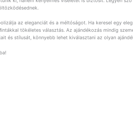
űnik ki, hanem kényelmes viseletet is biztosít. Legyen szó 
 öltözködésednek.
lizálja az eleganciát és a méltóságot. Ha keresel egy eleg
i Mintákkal tökéletes választás. Az ajándékozás mindig sz
jait és stílusát, könnyebb lehet kiválasztani az olyan aján
ba!