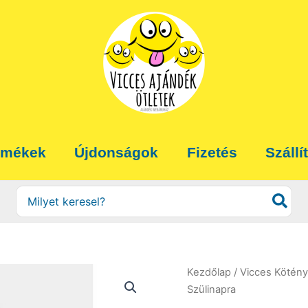
rmékek
Újdonságok
Fizetés
Szállí
Search
for:
Kezdőlap
/
Vicces Kötény
Szülinapra