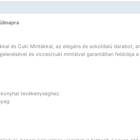
Szülinapra
mennyiség
ülinapra
okkal és Cuki Mintákkal, az elegáns és sokoldalú darabot, a
elenésével és vicces/cuki mintáival garantáltan feldobja 
n konyhai tevékenységhez.
nyag.