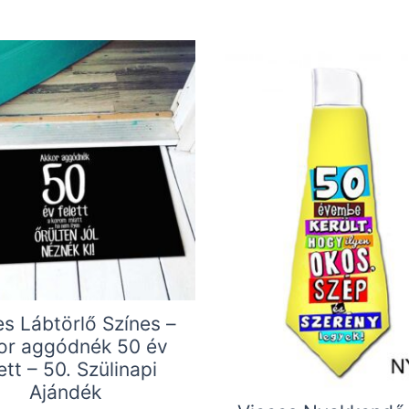
es Lábtörlő Színes –
or aggódnék 50 év
ett – 50. Szülinapi
Ajándék