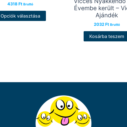
Vicces Nyakkendő
4318
Ft
Bruttó
Évembe került – V
Ennek
Ajándék
Opciók választása
a
2032
Ft
Bruttó
terméknek
több
Kosárba teszem
variációja
van.
A
változatok
a
termékoldalon
választhatók
ki