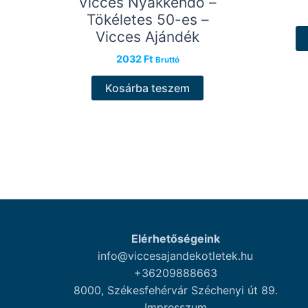
Vicces Nyakkendő –
Tökéletes 50-es –
Vicces Ajándék
2032
Ft
Bruttó
Kosárba teszem
Elérhetőségeink
info@viccesajandekotletek.hu
+36209888663
8000, Székesfehérvár Széchenyi út 89.
Impresszum