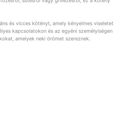
főzésről, sütésről vagy grillezésről, ez a kötény
áns és vicces kötényt, amely kényelmes viseletet
emélyes kapcsolatokon és az egyéni személyiségen
dékokat, amelyek neki örömet szereznek.