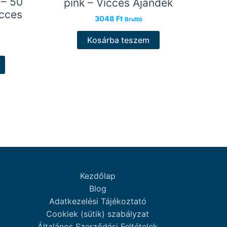
 – 50
pink – Vicces Ajándék
icces
3048
Ft
Bruttó
Kosárba teszem
Kezdőlap
Blog
Adatkezelési Tájékoztató
Cookiek (sütik) szabályzat
Általános Szerződési Feltételek