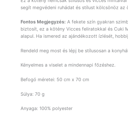
Ez a kötény nemcsak stílusos és vicces mintáival t
segít megvédeni ruhádat és stílust kölcsönöz az
Fontos Megjegyzés:
A fekete szín gyakran szimbo
biztosít, ez a kötény Vicces feliratokkal és Cuk
alapul. Ha ismered az ajándékozott ízlését, hobbi
Rendeld meg most és lépj be stílusosan a konyhá
Kényelmes a viselet a mindennapi főzéshez.
Befogó méretei: 50 cm x 70 cm
Súlya: 70 g
Anyaga: 100% polyester