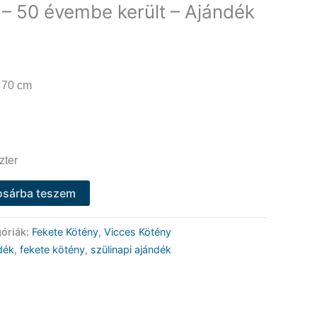
 – 50 évembe került – Ajándék
 70 cm
zter
osárba teszem
óriák:
Fekete Kötény
,
Vicces Kötény
dék
,
fekete kötény
,
szülinapi ajándék