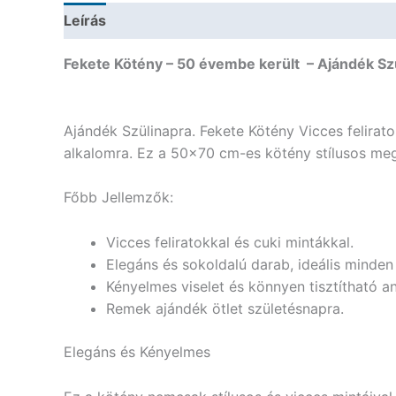
Leírás
További információk
Fekete Kötény – 50 évembe került – Ajándék Sz
Ajándék Szülinapra. Fekete Kötény Vicces felirat
alkalomra. Ez a 50×70 cm-es kötény stílusos megj
Főbb Jellemzők:
Vicces feliratokkal és cuki mintákkal.
Elegáns és sokoldalú darab, ideális minde
Kényelmes viselet és könnyen tisztítható a
Remek ajándék ötlet születésnapra.
Elegáns és Kényelmes