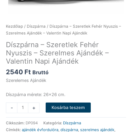
Kezdőlap
/
Díszpárna
/ Díszpárna – Szeretlek Fehér Nyuszis –
Szerelmes Ajándék – Valentin Napi Ajándék
Díszpárna – Szeretlek Fehér
Nyuszis – Szerelmes Ajándék –
Valentin Napi Ajándék
2540
Ft
Bruttó
Szerelemes Ajándék
Díszpárna mérete: 26×26 cm.
Díszpárna
-
+
Kosárba teszem
-
Szeretlek
Cikkszám:
DP094
Kategória:
Díszpárna
Fehér
Címkék:
ajándék évfordulóra
,
díszpárna
,
szerelmes ajándék
,