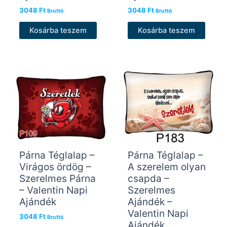
3048
Ft
3048
Ft
Bruttó
Bruttó
Kosárba teszem
Kosárba teszem
Párna Téglalap –
Párna Téglalap –
Virágos ördög –
A szerelem olyan
Szerelmes Párna
csapda –
– Valentin Napi
Szerelmes
Ajándék
Ajándék –
Valentin Napi
3048
Ft
Bruttó
Ajándék