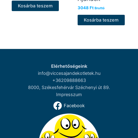
Kosárba teszem
3048
Ft
Bruttó
Kosárba teszem
Elérhetőségeink
info@viccesajandekotletek.hu
+36209888663
8000, Székesfehérvár Széchenyi út 89.
Impresszum
Facebook