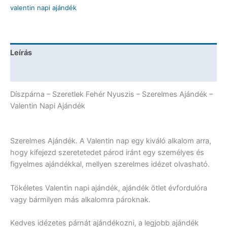
Nyuszis
valentin napi ajándék
-
Szerelmes
Ajándék
-
Leírás
Valentin
Napi
További információk
Ajándék
mennyiség
Díszpárna – Szeretlek Fehér Nyuszis – Szerelmes Ajándék –
Valentin Napi Ajándék
Szerelmes Ajándék. A Valentin nap egy kiváló alkalom arra,
hogy kifejezd szeretetedet párod iránt egy személyes és
figyelmes ajándékkal, mellyen szerelmes idézet olvasható.
Tökéletes Valentin napi ajándék, ajándék ötlet évfordulóra
vagy bármilyen más alkalomra pároknak.
Kedves idézetes párnát ajándékozni, a legjobb ajándék