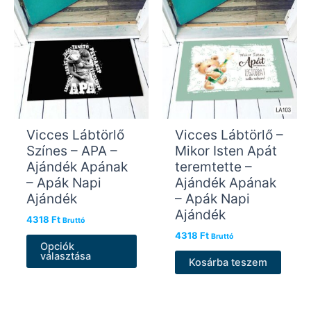
Vicces Lábtörlő
Vicces Lábtörlő –
Színes – APA –
Mikor Isten Apát
Ajándék Apának
teremtette –
– Apák Napi
Ajándék Apának
Ajándék
– Apák Napi
Ajándék
4318
Ft
Bruttó
4318
Ft
Ennek
Bruttó
Opciók
a
választása
Kosárba teszem
terméknek
több
variációja