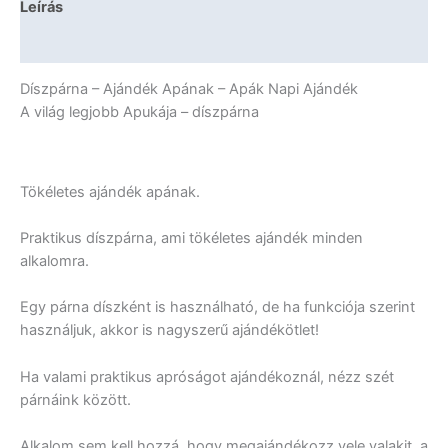
Leírás
Apának
-
További információk
Apák
Napi
Díszpárna – Ajándék Apának – Apák Napi Ajándék
Ajándék
A világ legjobb Apukája – díszpárna
mennyiség
Tökéletes ajándék apának.
Praktikus díszpárna, ami tökéletes ajándék minden
alkalomra.
Egy párna díszként is használható, de ha funkciója szerint
használjuk, akkor is nagyszerű ajándékötlet!
Ha valami praktikus apróságot ajándékoznál, nézz szét
párnáink között.
Alkalom sem kell hozzá, hogy megajándékozz vele valakit, a