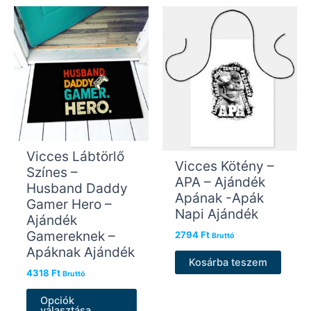
van.
A
változatok
a
termékoldalon
választhatók
ki
Vicces Lábtörlő
Vicces Kötény –
Színes –
APA – Ajándék
Husband Daddy
Apának -Apák
Gamer Hero –
Napi Ajándék
Ajándék
Gamereknek –
2794
Ft
Bruttó
Apáknak Ajándék
Kosárba teszem
4318
Ft
Bruttó
Ennek
Opciók
a
választása