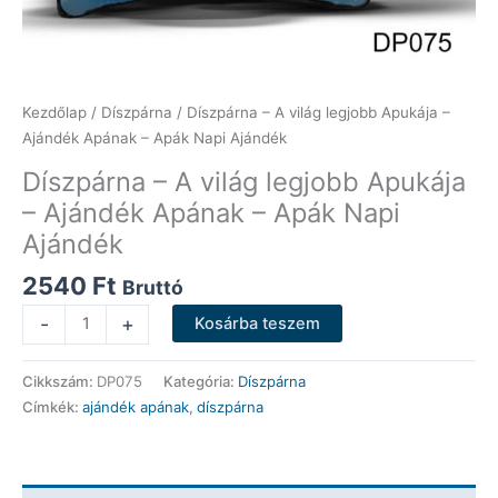
Kezdőlap
/
Díszpárna
/ Díszpárna – A világ legjobb Apukája –
Ajándék Apának – Apák Napi Ajándék
Díszpárna – A világ legjobb Apukája
– Ajándék Apának – Apák Napi
Ajándék
2540
Ft
Bruttó
Díszpárna
-
+
Kosárba teszem
-
A
Cikkszám:
DP075
Kategória:
Díszpárna
világ
Címkék:
ajándék apának
,
díszpárna
legjobb
Apukája
-
Ajándék