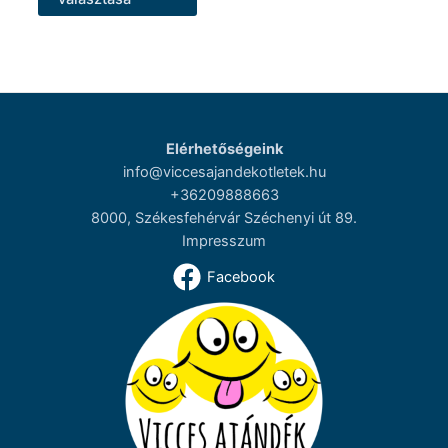
terméknek
több
variációja
van.
A
változatok
Elérhetőségeink
a
info@viccesajandekotletek.hu
termékoldalon
+36209888663
választhatók
8000, Székesfehérvár Széchenyi út 89.
ki
Impresszum
Facebook